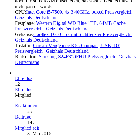
doch für 8GB RAM entschieden, da es sonst Geldtechnisch
nicht passen würde.
CPU:
Intel Core i5-7500, 4x 3.40GHz, boxed Preisvergleich |
Geizhals Deutschland
Festplatte:
Western Digital WD Blue 1TB, 64MB Cache
Preisvergleich | Geizhals Deutschland
Gehäuse:
Cooltek TG-01 rot mit Sichtfenster Preisvergleich |
Geizhals Deutschland
Tastatur:
Corsair Vengeance K65 Compact, USB, DE
Preisvergleich | Geizhals Deutschland
Bildschirm:
Samsung S24F350FHU Preisvergleich | Geizhals
Deutschland
Ehrenlos
12
Ehrenlos
Mitglied
Reaktionen
25
Beiträge
147
Mitglied seit
8. Mai 2016