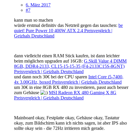
6. März 2017
#7
kann man so machen
würde erstmal definitiv das Netzteil gegen das tauschen:
be
quiet! Pure Power 10 400W ATX 2.4 Preisvergleich |
Geizhals Deutschland
dann vielleicht einen RAM Stick kaufen, ist dann leichter
beim möglichen upgraden auf 16GB:
G.Skill Value 4 DIMM
8GB, DDR4-2133, CL15-15-15-35 (F4-2133C15S-8GNT)
Preisvergleich | Geizhals Deutschland
und dann noch 30€ bei der CPU sparen
Intel Core i5-7400,
4x 3.00GHz, boxed Preisvergleich | Geizhals Deutschland
um 30€ in eine 8GB RX 480 zu investieren, passt auch besser
zum Gehäuse
MSI Radeon RX 480 Gaming X 8G
Preisvergleich | Geizhals Deutschland
Mainboard okay, Festplatte okay, Gehäuse okay, Tastatur
okay, zum Bildschirm kann ich nichts sagen, ist aber IPS also
sollte okay sein - die 72Hz irritieren mich gerade.