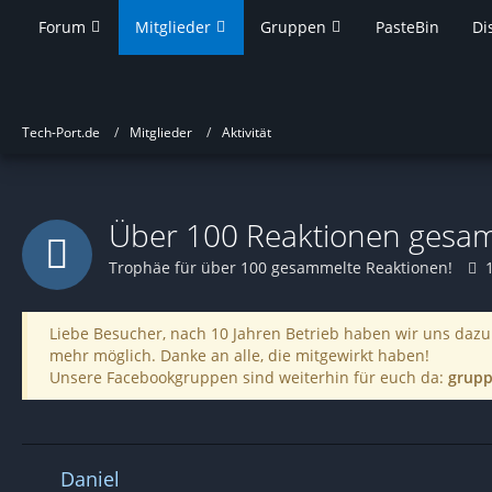
Forum
Mitglieder
Gruppen
PasteBin
Di
Tech-Port.de
Mitglieder
Aktivität
Über 100 Reaktionen gesa
Trophäe für über 100 gesammelte Reaktionen!
Liebe Besucher, nach 10 Jahren Betrieb haben wir uns dazu 
mehr möglich. Danke an alle, die mitgewirkt haben!
Unsere Facebookgruppen sind weiterhin für euch da:
grupp
Daniel