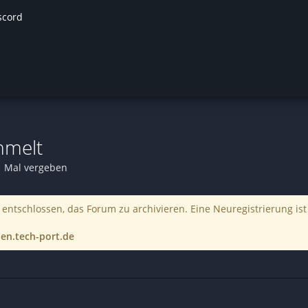
scord
mmelt
1 Mal vergeben
entschlossen, das Forum zu archivieren. Eine Neuregistrierung ist
en.tech-port.de