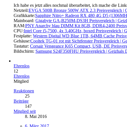
Ich habe es jetzt alles nochmal überarbeitet, ich mache die Links
Netzteil:
EVGA 500B Bronze 500W ATX 2.3 Preisvergleich | G
Grafikkarte:
Sapphire Nitro+ Radeon RX 480 4G D5 (1306MHz) 
Mainboard:
Gigabyte GA-B250M-DS3H Preisvergleich | Geizh
RAM:
PNY Anarchy blau DIMM Kit 8GB, DDR4-2400 Preisverg
CPU:
Intel Core i5-7500, 4x 3.40GHz, boxed Preisvergleich | 
Festplatte:
Western Digital WD Blue 1TB, 64MB Cache Preisver
Gehäuse:
Cooltek TG-01 rot mit Sichtfenster Preisvergleich | G
Tastatur:
Corsair Vengeance K65 Compact, USB, DE Preisvergl
Bildschirm:
Samsung S24F350FHU Preisvergleich | Geizhals 
Ehrenlos
12
Ehrenlos
Mitglied
Reaktionen
25
Beiträge
147
Mitglied seit
8. Mai 2016
6. März 2017