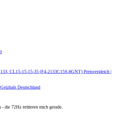
d
33, CL15-15-15-35 (F4-2133C15S-8GNT) Preisvergleich |
Geizhals Deutschland
 - die 72Hz irritieren mich gerade.