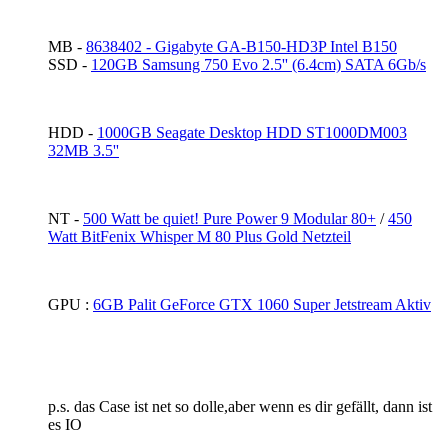
MB -
8638402 - Gigabyte GA-B150-HD3P Intel B150
SSD -
120GB Samsung 750 Evo 2.5'' (6.4cm) SATA 6Gb/s
HDD -
1000GB Seagate Desktop HDD ST1000DM003
32MB 3.5''
NT -
500 Watt be quiet! Pure Power 9 Modular 80+
/
450
Watt BitFenix Whisper M 80 Plus Gold Netzteil
GPU :
6GB Palit GeForce GTX 1060 Super Jetstream Aktiv
p.s. das Case ist net so dolle,aber wenn es dir gefällt, dann ist
es IO