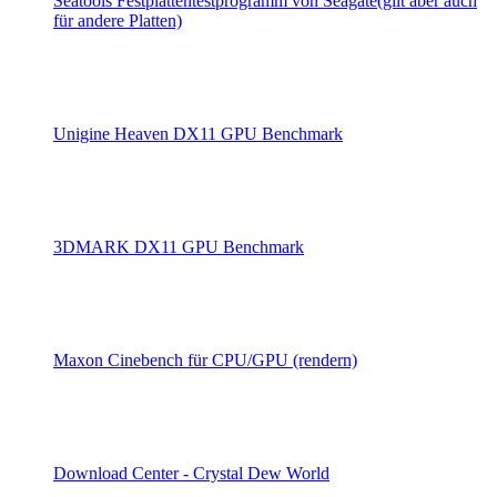
Seatools Festplattentestprogramm von Seagate(gilt aber auch
für andere Platten)
Unigine Heaven DX11 GPU Benchmark
3DMARK DX11 GPU Benchmark
Maxon Cinebench für CPU/GPU (rendern)
Download Center - Crystal Dew World