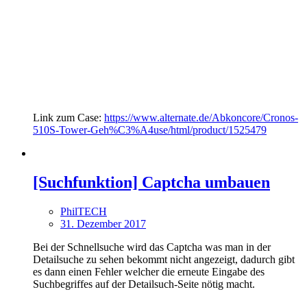
Link zum Case:
https://www.alternate.de/Abkoncore/Cronos-
510S-Tower-Geh%C3%A4use/html/product/1525479
[Suchfunktion] Captcha umbauen
PhilTECH
31. Dezember 2017
Bei der Schnellsuche wird das Captcha was man in der
Detailsuche zu sehen bekommt nicht angezeigt, dadurch gibt
es dann einen Fehler welcher die erneute Eingabe des
Suchbegriffes auf der Detailsuch-Seite nötig macht.