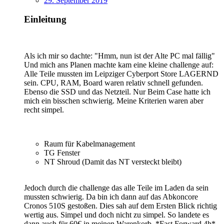
29. September 2019
Einleitung
Als ich mir so dachte: "Hmm, nun ist der Alte PC mal fällig"
Und mich ans Planen machte kam eine kleine challenge auf:
Alle Teile mussten im Leipziger Cyberport Store LAGERND
sein. CPU, RAM, Board waren relativ schnell gefunden.
Ebenso die SSD und das Netzteil. Nur Beim Case hatte ich
mich ein bisschen schwierig. Meine Kriterien waren aber
recht simpel.
Raum für Kabelmanagement
TG Fenster
NT Shroud (Damit das NT versteckt bleibt)
Jedoch durch die challenge das alle Teile im Laden da sein
mussten schwierig. Da bin ich dann auf das Abkoncore
Cronos 510S gestoßen. Dies sah auf dem Ersten Blick richtig
wertig aus. Simpel und doch nicht zu simpel. So landete es
dann auch für 60€ in meinen Warenkorb. *Fast Forward 4h*