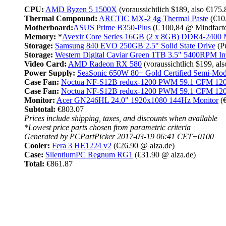
CPU:
AMD Ryzen 5 1500X
(voraussichtlich $189, also €175.
Thermal Compound:
ARCTIC MX-2 4g Thermal Paste
(€10
Motherboard:
ASUS Prime B350-Plus
(€ 100,84 @ Mindfact
Memory:
*
Avexir Core Series 16GB (2 x 8GB) DDR4-2400
Storage:
Samsung 840 EVO 250GB 2.5" Solid State Drive
(Pu
Storage:
Western Digital Caviar Green 1TB 3.5" 5400RPM Int
Video Card:
AMD Radeon RX 580
(voraussichtlich $199, al
Power Supply:
SeaSonic 650W 80+ Gold Certified Semi-Mo
Case Fan:
Noctua NF-S12B redux-1200 PWM 59.1 CFM 12
Case Fan:
Noctua NF-S12B redux-1200 PWM 59.1 CFM 12
Monitor:
Acer GN246HL 24.0" 1920x1080 144Hz Monitor
(
Subtotal:
€803.07
Prices include shipping, taxes, and discounts when available
*Lowest price parts chosen from parametric criteria
Generated by PCPartPicker 2017-03-19 06:41 CET+0100
Cooler:
Fera 3 HE1224 v2
(€26.90 @ alza.de)
Case:
SilentiumPC Regnum RG1
(€31.90 @ alza.de)
Total:
€861.87