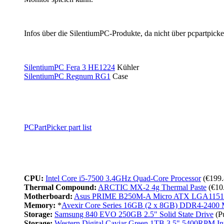
Infos über die SilentiumPC-Produkte, da nicht über pcpartpicke
SilentiumPC Fera 3 HE1224
Kühler
SilentiumPC Regnum RG1
Case
PCPartPicker part list
CPU:
Intel Core i5-7500 3.4GHz Quad-Core Processor
(€199.
Thermal Compound:
ARCTIC MX-2 4g Thermal Paste
(€10
Motherboard:
Asus PRIME B250M-A Micro ATX LGA1151 
Memory:
*
Avexir Core Series 16GB (2 x 8GB) DDR4-2400
Storage:
Samsung 840 EVO 250GB 2.5" Solid State Drive
(Pu
Storage:
Western Digital Caviar Green 1TB 3.5" 5400RPM Int