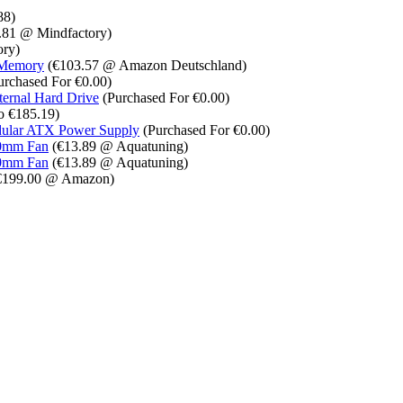
88)
.81 @ Mindfactory)
ory)
 Memory
(€103.57 @ Amazon Deutschland)
rchased For €0.00)
ernal Hard Drive
(Purchased For €0.00)
so €185.19)
dular ATX Power Supply
(Purchased For €0.00)
0mm Fan
(€13.89 @ Aquatuning)
0mm Fan
(€13.89 @ Aquatuning)
€199.00 @ Amazon)