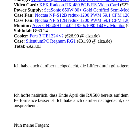
Video Card:
XFX Radeon RX 480 8GB RS Video Card
(€22
Power Supply:
SeaSonic 650W 80+ Gold Certified Semi-Mo
Case Fan:
Noctua NF-S12B redux-1200 PWM 59.1 CFM 12
Case Fan:
Noctua NF-S12B redux-1200 PWM 59.1 CFM 12
Monitor:
Acer GN246HL 24.0" 1920x1080 144Hz Monitor
(
Subtotal:
€860.24
Cooler:
Fera 3 HE1224 v2
(€26.90 @ alza.de)
Case:
SilentiumPC Regnum RG1
(€31.90 @ alza.de)
Total:
€923.03
Ich habe auch darüber nachgedacht, die Lüfter durch günstiger
Ich hoffe natürlich, dass Ende April die RX580 bereits auf dem
Performance besser ist. Ich habe auch darüber nachgedacht, das
ansprechend.
Nun meine Fragen: