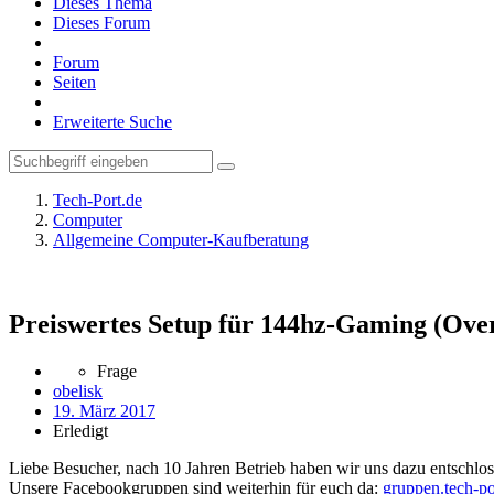
Dieses Thema
Dieses Forum
Forum
Seiten
Erweiterte Suche
Tech-Port.de
Computer
Allgemeine Computer-Kaufberatung
Preiswertes Setup für 144hz-Gaming (Ove
Frage
obelisk
19. März 2017
Erledigt
Liebe Besucher, nach 10 Jahren Betrieb haben wir uns dazu entschloss
Unsere Facebookgruppen sind weiterhin für euch da:
gruppen.tech-po