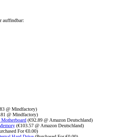
r auffindbar:
83 @ Mindfactory)
.81 @ Mindfactory)
Motherboard
(€92.89 @ Amazon Deutschland)
 Memory
(€103.57 @ Amazon Deutschland)
rchased For €0.00)
ernal Hard Drive
(Purchased For €0.00)