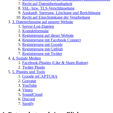
Recht auf Datenübertragbarkeit
SSL- bzw. TLS-Verschlüsselung
Auskunft, Sperrung, Löschung und Berichtigung
Recht auf Einschränkung der Verarbeitung
3. Datenerfassung auf unserer Website
Server-Log-Dateien
Kontaktformular
Registrierung auf dieser Website
Registrierung mit Facebook Connect
Registrierung mit Google
Registrierung mit GitHub
Registrierung mit Twitter
4. Soziale Medien
Facebook-Plugins (Like & Share-Button)
Twitter Plugin
5. Plugins und Tools
Google reCAPTCHA
Gravatar
YouTube
Vimeo
SoundCloud
Discord
Spotify