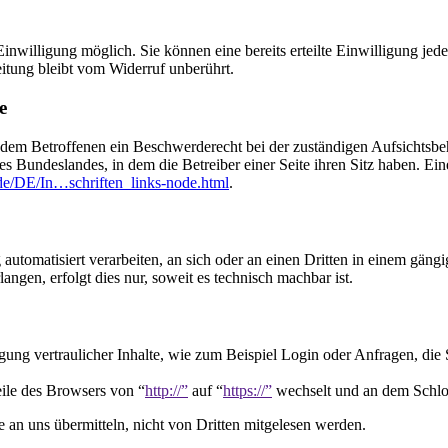
nwilligung möglich. Sie können eine bereits erteilte Einwilligung jede
itung bleibt vom Widerruf unberührt.
e
, dem Betroffenen ein Beschwerderecht bei der zuständigen Aufsichtsbe
es Bundeslandes, in dem die Betreiber einer Seite ihren Sitz haben. E
de/DE/In…schriften_links-node.html
.
 automatisiert verarbeiten, an sich oder an einen Dritten in einem gän
ngen, erfolgt dies nur, soweit es technisch machbar ist.
gung vertraulicher Inhalte, wie zum Beispiel Login oder Anfragen, die 
eile des Browsers von “
http://”
auf “
https://”
wechselt und an dem Schlos
an uns übermitteln, nicht von Dritten mitgelesen werden.