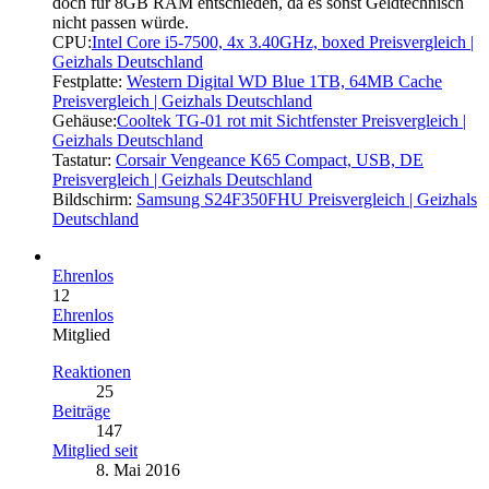
doch für 8GB RAM entschieden, da es sonst Geldtechnisch
nicht passen würde.
CPU:
Intel Core i5-7500, 4x 3.40GHz, boxed Preisvergleich |
Geizhals Deutschland
Festplatte:
Western Digital WD Blue 1TB, 64MB Cache
Preisvergleich | Geizhals Deutschland
Gehäuse:
Cooltek TG-01 rot mit Sichtfenster Preisvergleich |
Geizhals Deutschland
Tastatur:
Corsair Vengeance K65 Compact, USB, DE
Preisvergleich | Geizhals Deutschland
Bildschirm:
Samsung S24F350FHU Preisvergleich | Geizhals
Deutschland
Ehrenlos
12
Ehrenlos
Mitglied
Reaktionen
25
Beiträge
147
Mitglied seit
8. Mai 2016