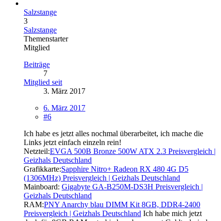
Salzstange
3
Salzstange
Themenstarter
Mitglied
Beiträge
7
Mitglied seit
3. März 2017
6. März 2017
#6
Ich habe es jetzt alles nochmal überarbeitet, ich mache die
Links jetzt einfach einzeln rein!
Netzteil:
EVGA 500B Bronze 500W ATX 2.3 Preisvergleich |
Geizhals Deutschland
Grafikkarte:
Sapphire Nitro+ Radeon RX 480 4G D5
(1306MHz) Preisvergleich | Geizhals Deutschland
Mainboard:
Gigabyte GA-B250M-DS3H Preisvergleich |
Geizhals Deutschland
RAM:
PNY Anarchy blau DIMM Kit 8GB, DDR4-2400
Preisvergleich | Geizhals Deutschland
Ich habe mich jetzt