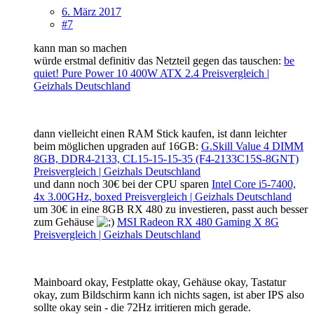
6. März 2017
#7
kann man so machen
würde erstmal definitiv das Netzteil gegen das tauschen:
be
quiet! Pure Power 10 400W ATX 2.4 Preisvergleich |
Geizhals Deutschland
dann vielleicht einen RAM Stick kaufen, ist dann leichter
beim möglichen upgraden auf 16GB:
G.Skill Value 4 DIMM
8GB, DDR4-2133, CL15-15-15-35 (F4-2133C15S-8GNT)
Preisvergleich | Geizhals Deutschland
und dann noch 30€ bei der CPU sparen
Intel Core i5-7400,
4x 3.00GHz, boxed Preisvergleich | Geizhals Deutschland
um 30€ in eine 8GB RX 480 zu investieren, passt auch besser
zum Gehäuse
MSI Radeon RX 480 Gaming X 8G
Preisvergleich | Geizhals Deutschland
Mainboard okay, Festplatte okay, Gehäuse okay, Tastatur
okay, zum Bildschirm kann ich nichts sagen, ist aber IPS also
sollte okay sein - die 72Hz irritieren mich gerade.