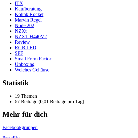
ITX
Kaufberatung
Kolink Rocket
Marvin Regel
Node 202
NZXt
NZXT H440V2
Review
RGB LED
SFF
Small Form Factor
Unboxing
Welches Gehäuse
Statistik
19 Themen
67 Beiträge (0,01 Beiträge pro Tag)
Mehr für dich
Facebookgruppen
PasteBin