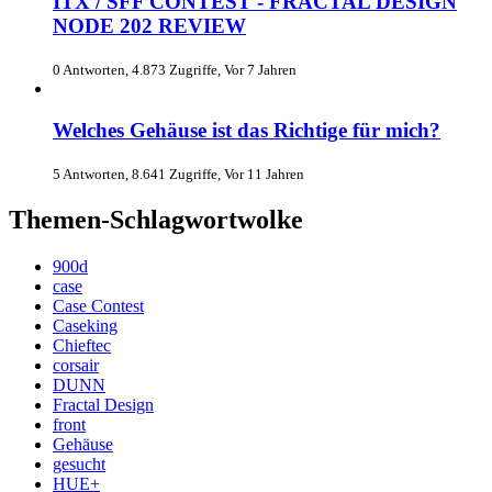
ITX / SFF CONTEST - FRACTAL DESIGN
NODE 202 REVIEW
0 Antworten, 4.873 Zugriffe, Vor 7 Jahren
Welches Gehäuse ist das Richtige für mich?
5 Antworten, 8.641 Zugriffe, Vor 11 Jahren
Themen-Schlagwortwolke
900d
case
Case Contest
Caseking
Chieftec
corsair
DUNN
Fractal Design
front
Gehäuse
gesucht
HUE+