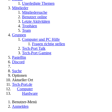
Unerledigte Themen
Mitglieder
Mitgliedersuche
Benutzer online
Letzte Aktivitäten
Trophäen
Team
Gruppen
Computer und PC Hilfe
Fragen richtig stellen
Tech-Port Talk
Tech-Port Gaming
PasteBin
Discord
Suche
Optionen
Aktueller Ort
Tech-Port.de
Computer
Hardware
Benutzer-Menü
Anmelden