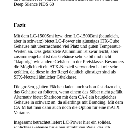
Deep Silence NDS 60
Fazit
Mit dem LC-1500Smi bzw. dem LC-1500Bmi (baugleich,
aber in schwarz) bietet LC-Power ein günstiges ITX-Cube
Gehäuse mit überraschend viel Platz und guten Temperatur-
Werten an. Das gebürstete Aluminium ist zwar leicht, aber
zusammengebaut ist das Gehäuse sehr stabil und nicht
"klapprig" wie andere Gehäuse in der Preisklasse. Besonders
die Möglichkeit ein ATX-Netzteil verwenden hat mir sehr
gefallen, da diese in der Regel deutlich günstiger sind als
SFX-Netzteil ähnlicher Güteklasse.
Die großen, glatten Flächen laden auch schon fast dazu ein,
das Gehäuse zu folieren, wenn einem das Silber nicht gefällt.
Alternativ bietet Sharkoon mit dem CA-I ein baugleiches
Gehäuse in schwarz an, da allerdings mit Branding. Mit dem
CA-M hat man dann auch noch die Option für eine mATX-
Variante.
Insgesamt betrachtet liefert LC-Power hier ein solides,
schlichtes Gehäuse für einen attraktiven Preis, das ich