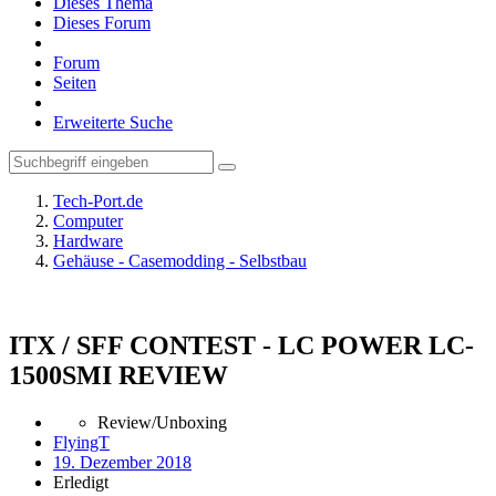
Dieses Thema
Dieses Forum
Forum
Seiten
Erweiterte Suche
Tech-Port.de
Computer
Hardware
Gehäuse - Casemodding - Selbstbau
ITX / SFF CONTEST - LC POWER LC-
1500SMI REVIEW
Review/Unboxing
FlyingT
19. Dezember 2018
Erledigt