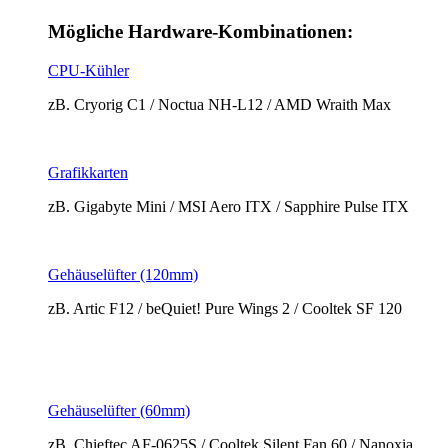
Mögliche Hardware-Kombinationen:
CPU-Kühler
zB. Cryorig C1 / Noctua NH-L12 / AMD Wraith Max
Grafikkarten
zB. Gigabyte Mini / MSI Aero ITX / Sapphire Pulse ITX
Gehäuselüfter (120mm)
zB. Artic F12 / beQuiet! Pure Wings 2 / Cooltek SF 120
Gehäuselüfter (60mm)
zB. Chieftec AF-0625S / Cooltek Silent Fan 60 / Nanoxia