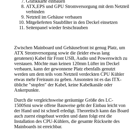
Grafikkarte einbauen
ATX,EPS und GPU Stromversorgung mit dem Netzteil
verbinden
Netzteil im Gehäuse verbauen
Mitgelieferten Staubfilter in den Deckel einsetzen
Seitenpanel wieder festschrauben
Zwischen Mainboard und Gehäusefront ist genug Platz, um
ATX Stromversorgung sowie die (leider etwas lang
geratenen) Kabel für Front USB, Audio und Powerswitch zu
verstauen. Möchte man keinen 120mm Lüfter im Deckel
verbauen, kann der gewonnene Platz ebenfalls genutzt
werden um dem teils vom Netzteil verdeckten CPU Kühler
etwas mehr Freiraum zu geben. Ansonsten ist es das ITX-
übliche "stopfen" der Kabel, keine Kabelkanäle oder
Ankerpunkte.
Durch die vergleichsweise geräumige Größe des LC-
1500Smi sowie offene Bauweise geht der Einbau leicht von
der Hand und ist schnell erledigt. Theoretisch kann das Board
auch zuerst eingebaut werden und dann folgt erst die
Installation des CPU-Kühlers, die gesamte Rückseite des
Mainboards ist erreichbar.