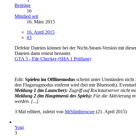
Beiträge
16
Mitglied seit
16. März 2015
16. April 2015
#3
Defekte Dateien können bei der Nicht-Steam-Version mit diesem
Dateien dann erneut herunter.
GTA 5 - File Checker (SHA 1 Prüfung)
Edit:
Spielen im Offlinemodus
scheint unter Umständen nicht 
den Flugzeugmodus entfernt wird (bei mir Bluetooth). Eventue
Meldung 1 (im Launcher):
Zugriff auf Rockstarserver nicht mö
Meldung 2 (im Hauptmenü des Spiels):
Für die Aktivierung mu
werden. [...]
3 Mal editiert, zuletzt von
MrSlimbrowser
(
21. April 2015
)
Yogi
3