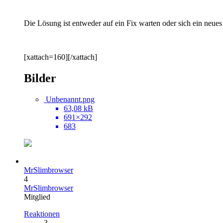
Die Lösung ist entweder auf ein Fix warten oder sich ein neues
[xattach=160][/xattach]
Bilder
Unbenannt.png
63,08 kB
691×292
683
MrSlimbrowser
4
MrSlimbrowser
Mitglied
Reaktionen
3