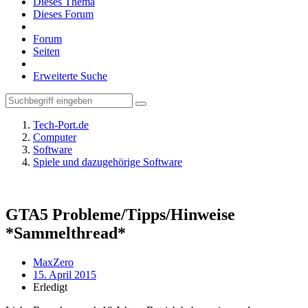
Dieses Thema
Dieses Forum
Forum
Seiten
Erweiterte Suche
Tech-Port.de
Computer
Software
Spiele und dazugehörige Software
GTA5 Probleme/Tipps/Hinweise
*Sammelthread*
MaxZero
15. April 2015
Erledigt