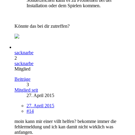
Sonderzeichen kann es zu Problemen bei der
Installation oder dem Spielen kommen.
Könnte das bei dir zutreffen?
sacknarbe
2
sacknarbe
Mitglied
Beiträge
3
Mitglied seit
27. April 2015
27. April 2015
#14
moin kann mir einer villt helfen? bekomme immer die
fehlermeldung und ich kan damit nicht wirklich was
anfangen.