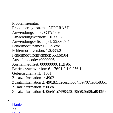
Problemsignatur:
Problemereignisname: APPCRASH
Anwendungsname: GTA5.exe
Anwendungsversion: 1.0.335.2
Anwendungszeitstempel: 5533d504
Fehlermodulname: GTA5.exe
Fehlermodulversion: 1.0.335.2
Fehlermodulzeitstempel: 5533d504
Ausnahmecode: c0000005
Ausnahmeoffset: 000000000112fa0c
Betriebsystemversion: 6.1.7601.2.1.0.256.1
Gebietsschema-ID: 1031
Zusatzinformation 1: 4902
Zusatzinformation 2: 4902b532ceacfbcd4f897071e0f58351
Zusatzinformation 3: 06eb
Zusatzinformation 4: 06eb1a7498320af8b5826d8baf943fde
Daniel
23