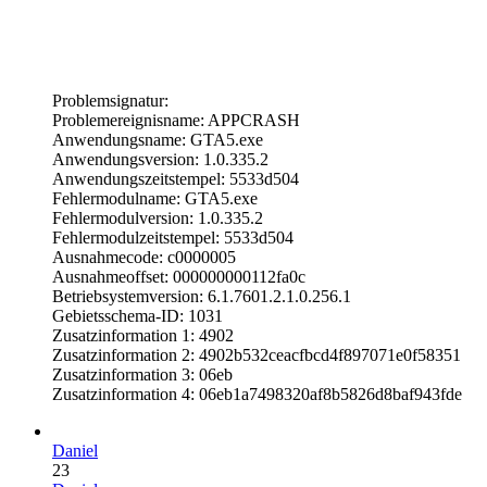
Problemsignatur:
Problemereignisname: APPCRASH
Anwendungsname: GTA5.exe
Anwendungsversion: 1.0.335.2
Anwendungszeitstempel: 5533d504
Fehlermodulname: GTA5.exe
Fehlermodulversion: 1.0.335.2
Fehlermodulzeitstempel: 5533d504
Ausnahmecode: c0000005
Ausnahmeoffset: 000000000112fa0c
Betriebsystemversion: 6.1.7601.2.1.0.256.1
Gebietsschema-ID: 1031
Zusatzinformation 1: 4902
Zusatzinformation 2: 4902b532ceacfbcd4f897071e0f58351
Zusatzinformation 3: 06eb
Zusatzinformation 4: 06eb1a7498320af8b5826d8baf943fde
Daniel
23