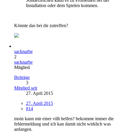
Sonderzeichen kann es zu Problemen bei der
Installation oder dem Spielen kommen.
Könnte das bei dir zutreffen?
sacknarbe
2
sacknarbe
Mitglied
Beiträge
3
Mitglied seit
27. April 2015
27. April 2015
#14
moin kann mir einer villt helfen? bekomme immer die
fehlermeldung und ich kan damit nicht wirklich was
anfangen.