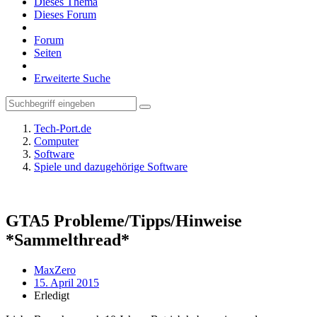
Dieses Thema
Dieses Forum
Forum
Seiten
Erweiterte Suche
Tech-Port.de
Computer
Software
Spiele und dazugehörige Software
GTA5 Probleme/Tipps/Hinweise
*Sammelthread*
MaxZero
15. April 2015
Erledigt