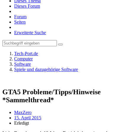
Dieses Thema
Dieses Forum
Forum
Seiten
Erweiterte Suche
Tech-Port.de
Computer
Software
Spiele und dazugehörige Software
GTA5 Probleme/Tipps/Hinweise
*Sammelthread*
MaxZero
15. April 2015
Erledigt