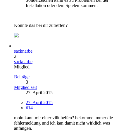
Sonderzeichen kann es zu Problemen bei der
Installation oder dem Spielen kommen.
Könnte das bei dir zutreffen?
sacknarbe
2
sacknarbe
Mitglied
Beiträge
3
Mitglied seit
27. April 2015
27. April 2015
#14
moin kann mir einer villt helfen? bekomme immer die
fehlermeldung und ich kan damit nicht wirklich was
anfangen.