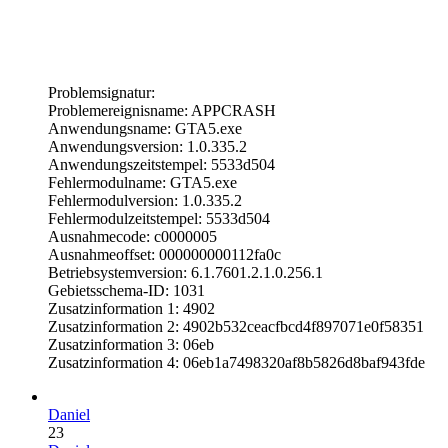
Problemsignatur:
Problemereignisname: APPCRASH
Anwendungsname: GTA5.exe
Anwendungsversion: 1.0.335.2
Anwendungszeitstempel: 5533d504
Fehlermodulname: GTA5.exe
Fehlermodulversion: 1.0.335.2
Fehlermodulzeitstempel: 5533d504
Ausnahmecode: c0000005
Ausnahmeoffset: 000000000112fa0c
Betriebsystemversion: 6.1.7601.2.1.0.256.1
Gebietsschema-ID: 1031
Zusatzinformation 1: 4902
Zusatzinformation 2: 4902b532ceacfbcd4f897071e0f58351
Zusatzinformation 3: 06eb
Zusatzinformation 4: 06eb1a7498320af8b5826d8baf943fde
Daniel
23