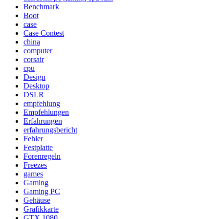
Benchmark
Boot
case
Case Contest
china
computer
corsair
cpu
Design
Desktop
DSLR
empfehlung
Empfehlungen
Erfahrungen
erfahrungsbericht
Fehler
Festplatte
Forenregeln
Freezes
games
Gaming
Gaming PC
Gehäuse
Grafikkarte
GTX 1080