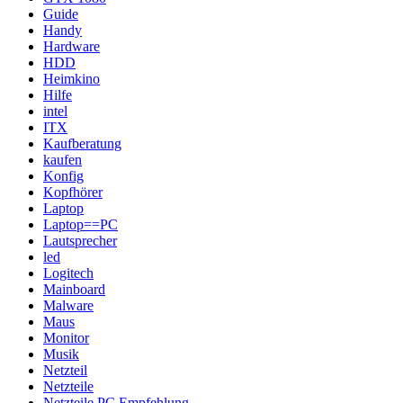
Guide
Handy
Hardware
HDD
Heimkino
Hilfe
intel
ITX
Kaufberatung
kaufen
Konfig
Kopfhörer
Laptop
Laptop==PC
Lautsprecher
led
Logitech
Mainboard
Malware
Maus
Monitor
Musik
Netzteil
Netzteile
Netzteile PC Empfehlung