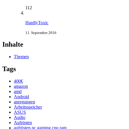
112
HardlyToxic
11. September 2016
Inhalte
Themen
Tags
400€
amazon
amd
Android
anregungen
Arbeitsspeicher
ASUS
Audio
Aufrüsten
aufrüsten pc gaming cpu ram