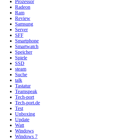
Prozessor
Radeon
Ram
Review
Samsung
Server
SFF
Smartphone
Smartwatch
Speicher
Spiele
SSD
steam
Suche
talk
Tastatur
Teamspeak
Tech-port
Tech-port.de
Test
Unboxing
Update
Watt
Windows
Windows 7