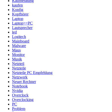
Kaufberatung
kaufen
Konfig
Kopfhörer
Laptop
Laptop==PC
Lautsprecher
led
Logitech
Mainboard
Malware
Maus
Monitor
Musik
Netzteil
Netzteile
Netzteile PC Empfehlung
Netzwerk
Neuer Rechner
Notebook
Nvidia
Overclock
Overclocking
PC
Problem