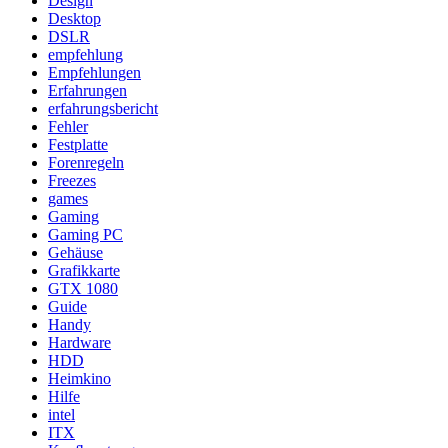
Design
Desktop
DSLR
empfehlung
Empfehlungen
Erfahrungen
erfahrungsbericht
Fehler
Festplatte
Forenregeln
Freezes
games
Gaming
Gaming PC
Gehäuse
Grafikkarte
GTX 1080
Guide
Handy
Hardware
HDD
Heimkino
Hilfe
intel
ITX