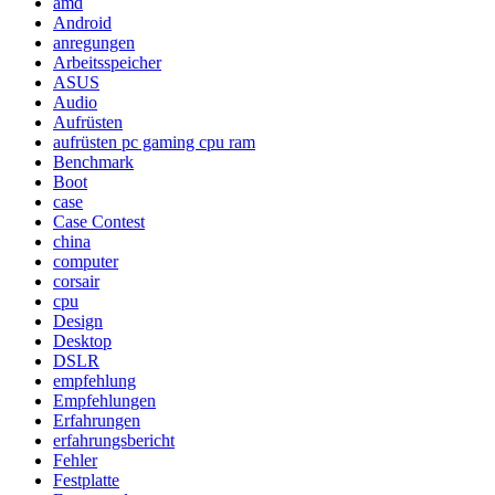
amd
Android
anregungen
Arbeitsspeicher
ASUS
Audio
Aufrüsten
aufrüsten pc gaming cpu ram
Benchmark
Boot
case
Case Contest
china
computer
corsair
cpu
Design
Desktop
DSLR
empfehlung
Empfehlungen
Erfahrungen
erfahrungsbericht
Fehler
Festplatte