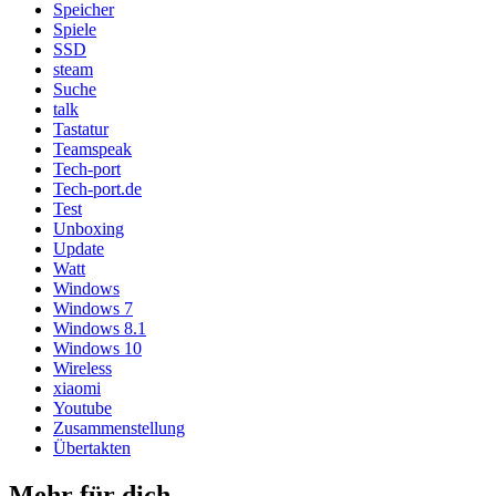
Speicher
Spiele
SSD
steam
Suche
talk
Tastatur
Teamspeak
Tech-port
Tech-port.de
Test
Unboxing
Update
Watt
Windows
Windows 7
Windows 8.1
Windows 10
Wireless
xiaomi
Youtube
Zusammenstellung
Übertakten
Mehr für dich