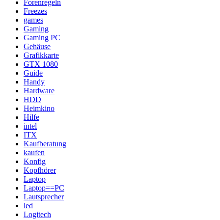
Forenregeln
Freezes
games
Gaming
Gaming PC
Gehäuse
Grafikkarte
GTX 1080
Guide
Handy
Hardware
HDD
Heimkino
Hilfe
intel
ITX
Kaufberatung
kaufen
Konfig
Kopfhörer
Laptop
Laptop==PC
Lautsprecher
led
Logitech