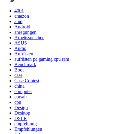
400€
amazon
amd
Android
anregungen
Arbeitsspeicher
ASUS
Audio
Aufrüsten
aufrüsten pc gaming cpu ram
Benchmark
Boot
case
Case Contest
china
computer
corsair
cpu
Design
Desktop
DSLR
empfehlung
Empfehlungen