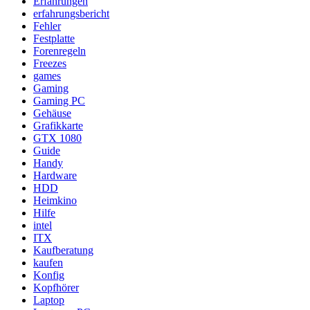
Erfahrungen
erfahrungsbericht
Fehler
Festplatte
Forenregeln
Freezes
games
Gaming
Gaming PC
Gehäuse
Grafikkarte
GTX 1080
Guide
Handy
Hardware
HDD
Heimkino
Hilfe
intel
ITX
Kaufberatung
kaufen
Konfig
Kopfhörer
Laptop