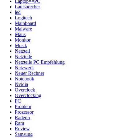
Laptop==PC
Lautsprecher
led
Logitech
Mainboard
Malware
Maus
Monitor
Musik
Netzteil
Netzteile
Netzteile PC Empfehlung
Netzwerk
Neuer Rechner
Notebook
Nvidia
Overclock
Overclocking
PC
Problem
Prozessor
Radeon
Ram
Review
Samsung