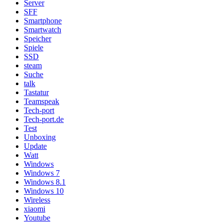
Server
SFF
Smartphone
Smartwatch
Speicher
Spiele
SSD
steam
Suche
talk
Tastatur
Teamspeak
Tech-port
Tech-port.de
Test
Unboxing
Update
Watt
Windows
Windows 7
Windows 8.1
Windows 10
Wireless
xiaomi
Youtube