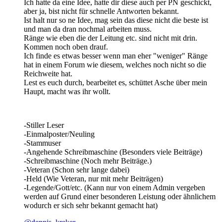
Ich hatte da eine Idee, hatte dir diese auch per PN geschickt,
aber ja, bist nicht für schnelle Antworten bekannt.
Ist halt nur so ne Idee, mag sein das diese nicht die beste ist
und man da dran nochmal arbeiten muss.
Ränge wie eben die der Leitung etc. sind nicht mit drin.
Kommen noch oben drauf.
Ich finde es etwas besser wenn man eher "weniger" Ränge
hat in einem Forum wie diesem, welches noch nicht so die
Reichweite hat.
Lest es euch durch, bearbeitet es, schüttet Asche über mein
Haupt, macht was ihr wollt.
-Stiller Leser
-Einmalposter/Neuling
-Stammuser
-Angehende Schreibmaschine (Besonders viele Beiträge)
-Schreibmaschine (Noch mehr Beiträge.)
-Veteran (Schon sehr lange dabei)
-Held (Wie Veteran, nur mit mehr Beiträgen)
-Legende/Gott/etc. (Kann nur von einem Admin vergeben
werden auf Grund einer besonderen Leistung oder ähnlichem
wodurch er sich sehr bekannt gemacht hat)