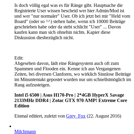
Is doch völlig egal was es für Ränge gibt. Hauptsache die
Registrierte User wissen bescheid wer hier Admin/Mod ist
und wer "nur normaler" User. Ob ich jetzt bei mir "Held vom
Board" (oder so ^^) stehen habe, wenn ich 10000 Beiträge
geschrieben habe oder da steht schlicht "User" ... Davon
kaufen kann man sich ohnehin nichts. Kapier diese
Diskussion diesbezüglich nicht.
Edit:
Abgesehen davon, lädt eine Rängesystem auch oft zum
Spammen und Flooden ein. Kenne ich aus Vergangenen
Zeiten, bei diversen Clanforen, wo wirklich Sinnlose Beiträge
im Minuntentakt gepostet wurden nur um schnellstmöglich im
Rang aufzusteigen.
Intel i5 6500 | Asus H170-Pro | 2*4GB HyperX Savage
2133MHz DDR4 | Zotac GTX 970 AMP! Extreme Core
Edition
Einmal editiert, zuletzt von
Grey_Fox
(
22. August 2016
)
Milchmann