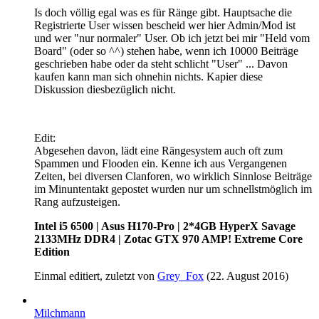
Is doch völlig egal was es für Ränge gibt. Hauptsache die
Registrierte User wissen bescheid wer hier Admin/Mod ist
und wer "nur normaler" User. Ob ich jetzt bei mir "Held vom
Board" (oder so ^^) stehen habe, wenn ich 10000 Beiträge
geschrieben habe oder da steht schlicht "User" ... Davon
kaufen kann man sich ohnehin nichts. Kapier diese
Diskussion diesbezüglich nicht.
Edit:
Abgesehen davon, lädt eine Rängesystem auch oft zum
Spammen und Flooden ein. Kenne ich aus Vergangenen
Zeiten, bei diversen Clanforen, wo wirklich Sinnlose Beiträge
im Minuntentakt gepostet wurden nur um schnellstmöglich im
Rang aufzusteigen.
Intel i5 6500 | Asus H170-Pro | 2*4GB HyperX Savage
2133MHz DDR4 | Zotac GTX 970 AMP! Extreme Core
Edition
Einmal editiert, zuletzt von
Grey_Fox
(
22. August 2016
)
Milchmann