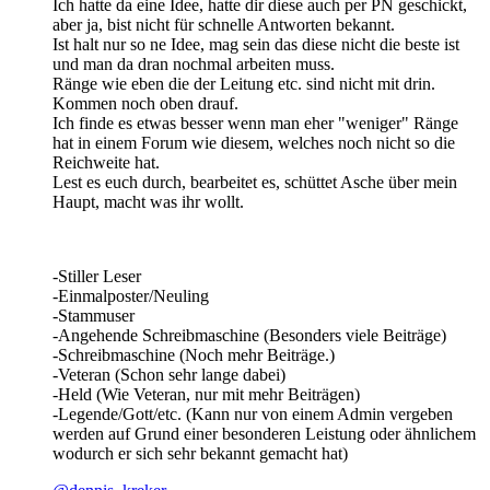
Ich hatte da eine Idee, hatte dir diese auch per PN geschickt,
aber ja, bist nicht für schnelle Antworten bekannt.
Ist halt nur so ne Idee, mag sein das diese nicht die beste ist
und man da dran nochmal arbeiten muss.
Ränge wie eben die der Leitung etc. sind nicht mit drin.
Kommen noch oben drauf.
Ich finde es etwas besser wenn man eher "weniger" Ränge
hat in einem Forum wie diesem, welches noch nicht so die
Reichweite hat.
Lest es euch durch, bearbeitet es, schüttet Asche über mein
Haupt, macht was ihr wollt.
-Stiller Leser
-Einmalposter/Neuling
-Stammuser
-Angehende Schreibmaschine (Besonders viele Beiträge)
-Schreibmaschine (Noch mehr Beiträge.)
-Veteran (Schon sehr lange dabei)
-Held (Wie Veteran, nur mit mehr Beiträgen)
-Legende/Gott/etc. (Kann nur von einem Admin vergeben
werden auf Grund einer besonderen Leistung oder ähnlichem
wodurch er sich sehr bekannt gemacht hat)