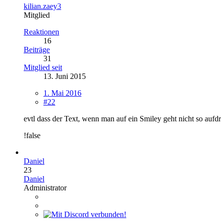
kilian.zaey3
Mitglied
Reaktionen
16
Beiträge
31
Mitglied seit
13. Juni 2015
1. Mai 2016
#22
evtl dass der Text, wenn man auf ein Smiley geht nicht so aufdr
!false
Daniel
23
Daniel
Administrator