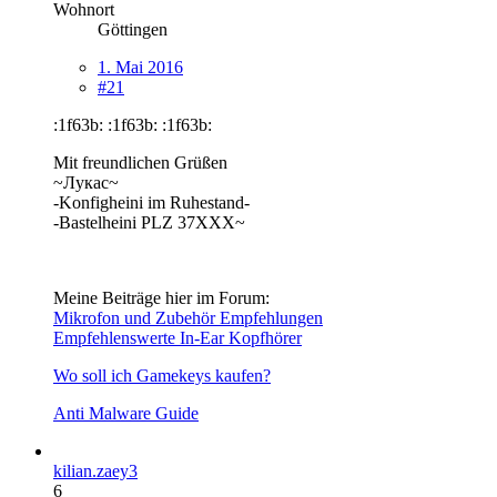
Wohnort
Göttingen
1. Mai 2016
#21
:1f63b: :1f63b: :1f63b:
Mit freundlichen Grüßen
~Лукас~
-Konfigheini im Ruhestand-
-Bastelheini PLZ 37XXX~
Meine Beiträge hier im Forum:
Mikrofon und Zubehör Empfehlungen
Empfehlenswerte In-Ear Kopfhörer
Wo soll ich Gamekeys kaufen?
Anti Malware Guide
kilian.zaey3
6