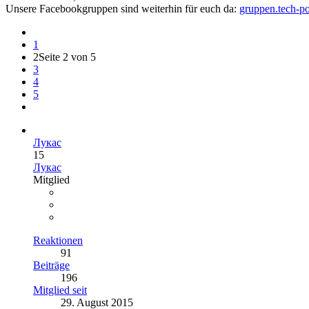
Unsere Facebookgruppen sind weiterhin für euch da:
gruppen.tech-po
1
2
Seite 2 von 5
3
4
5
Лукас
15
Лукас
Mitglied
Reaktionen
91
Beiträge
196
Mitglied seit
29. August 2015