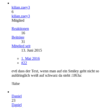
kilian.zaey3
6
kilian.zaey3
Mitglied
Reaktionen
16
Beiträge
31
Mitglied seit
13. Juni 2015
1. Mai 2016
#22
evtl dass der Text, wenn man auf ein Smiley geht nicht so
aufdringlich weiß auf schwarz da steht :1f63a:
!false
Daniel
23
Daniel