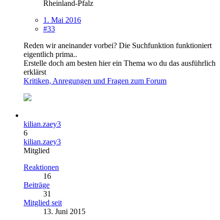
Rheinland-Pfalz
1. Mai 2016
#33
Reden wir aneinander vorbei? Die Suchfunktion funktioniert
eigentlich prima..
Erstelle doch am besten hier ein Thema wo du das ausführlich
erklärst
Kritiken, Anregungen und Fragen zum Forum
kilian.zaey3
6
kilian.zaey3
Mitglied
Reaktionen
16
Beiträge
31
Mitglied seit
13. Juni 2015