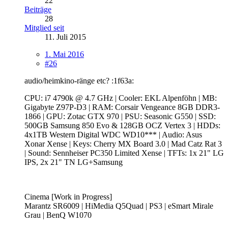
22
Beiträge
28
Mitglied seit
11. Juli 2015
1. Mai 2016
#26
audio/heimkino-ränge etc? :1f63a:
CPU: i7 4790k @ 4.7 GHz | Cooler: EKL Alpenföhn | MB:
Gigabyte Z97P-D3 | RAM: Corsair Vengeance 8GB DDR3-
1866 | GPU: Zotac GTX 970 | PSU: Seasonic G550 | SSD:
500GB Samsung 850 Evo & 128GB OCZ Vertex 3 | HDDs:
4x1TB Western Digital WDC WD10*** | Audio: Asus
Xonar Xense | Keys: Cherry MX Board 3.0 | Mad Catz Rat 3
| Sound: Sennheiser PC350 Limited Xense | TFTs: 1x 21" LG
IPS, 2x 21" TN LG+Samsung
Cinema [Work in Progress]
Marantz SR6009 | HiMedia Q5Quad | PS3 | eSmart Mirale
Grau | BenQ W1070