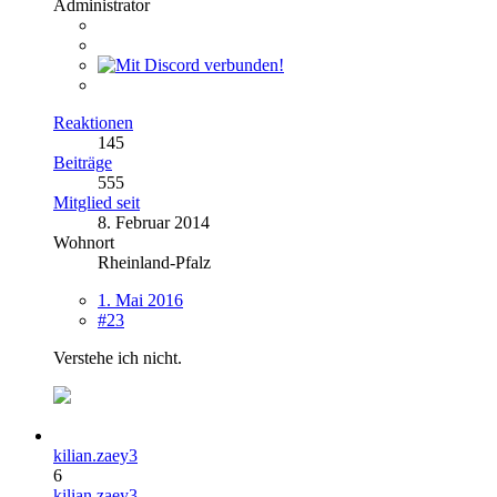
Administrator
Reaktionen
145
Beiträge
555
Mitglied seit
8. Februar 2014
Wohnort
Rheinland-Pfalz
1. Mai 2016
#23
Verstehe ich nicht.
kilian.zaey3
6
kilian.zaey3