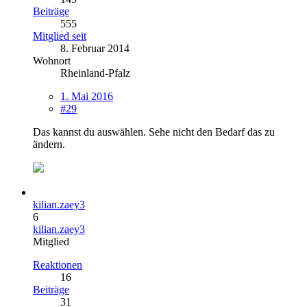
Beiträge
555
Mitglied seit
8. Februar 2014
Wohnort
Rheinland-Pfalz
1. Mai 2016
#29
Das kannst du auswählen. Sehe nicht den Bedarf das zu
ändern.
kilian.zaey3
6
kilian.zaey3
Mitglied
Reaktionen
16
Beiträge
31