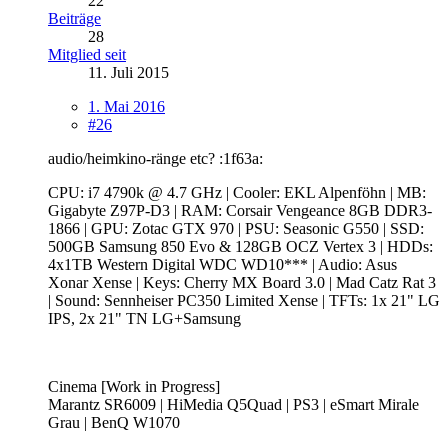
22
Beiträge
28
Mitglied seit
11. Juli 2015
1. Mai 2016
#26
audio/heimkino-ränge etc? :1f63a:
CPU: i7 4790k @ 4.7 GHz | Cooler: EKL Alpenföhn | MB:
Gigabyte Z97P-D3 | RAM: Corsair Vengeance 8GB DDR3-
1866 | GPU: Zotac GTX 970 | PSU: Seasonic G550 | SSD:
500GB Samsung 850 Evo & 128GB OCZ Vertex 3 | HDDs:
4x1TB Western Digital WDC WD10*** | Audio: Asus
Xonar Xense | Keys: Cherry MX Board 3.0 | Mad Catz Rat 3
| Sound: Sennheiser PC350 Limited Xense | TFTs: 1x 21" LG
IPS, 2x 21" TN LG+Samsung
Cinema [Work in Progress]
Marantz SR6009 | HiMedia Q5Quad | PS3 | eSmart Mirale
Grau | BenQ W1070