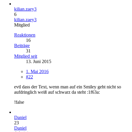
kilian.zaey3
6
kilian.zaey3
Mitglied
Reaktionen
16
Beiträge
31
Mitglied seit
13. Juni 2015
1. Mai 2016
#22
evtl dass der Text, wenn man auf ein Smiley geht nicht so
aufdringlich weiß auf schwarz da steht :1f63a:
!false
Daniel
23
Daniel