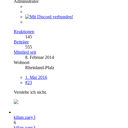
Administrator
Reaktionen
145
Beiträge
555
Mitglied seit
8. Februar 2014
Wohnort
Rheinland-Pfalz
1. Mai 2016
#23
Verstehe ich nicht.
kilian.zaey3
6
kilian.zaey3