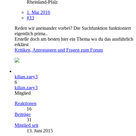
Rheinland-Pfalz
1. Mai 2016
#33
Reden wir aneinander vorbei? Die Suchfunktion funktioniert
eigentlich prima..
Erstelle doch am besten hier ein Thema wo du das ausführlich
erklärst
Kritiken, Anregungen und Fragen zum Forum
kilian.zaey3
6
kilian.zaey3
Mitglied
Reaktionen
16
Beiträge
31
Mitglied seit
13. Juni 2015