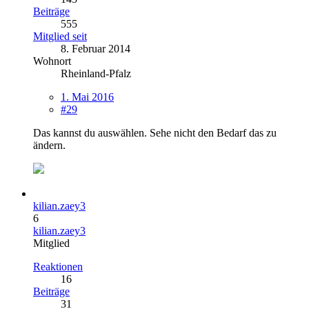
Beiträge
555
Mitglied seit
8. Februar 2014
Wohnort
Rheinland-Pfalz
1. Mai 2016
#29
Das kannst du auswählen. Sehe nicht den Bedarf das zu
ändern.
kilian.zaey3
6
kilian.zaey3
Mitglied
Reaktionen
16
Beiträge
31