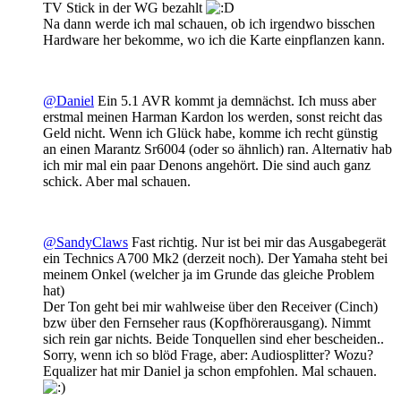
TV Stick in der WG bezahlt
Na dann werde ich mal schauen, ob ich irgendwo bisschen
Hardware her bekomme, wo ich die Karte einpflanzen kann.
@Daniel
Ein 5.1 AVR kommt ja demnächst. Ich muss aber
erstmal meinen Harman Kardon los werden, sonst reicht das
Geld nicht. Wenn ich Glück habe, komme ich recht günstig
an einen Marantz Sr6004 (oder so ähnlich) ran. Alternativ hab
ich mir mal ein paar Denons angehört. Die sind auch ganz
schick. Aber mal schauen.
@SandyClaws
Fast richtig. Nur ist bei mir das Ausgabegerät
ein Technics A700 Mk2 (derzeit noch). Der Yamaha steht bei
meinem Onkel (welcher ja im Grunde das gleiche Problem
hat)
Der Ton geht bei mir wahlweise über den Receiver (Cinch)
bzw über den Fernseher raus (Kopfhörerausgang). Nimmt
sich rein gar nichts. Beide Tonquellen sind eher bescheiden..
Sorry, wenn ich so blöd Frage, aber: Audiosplitter? Wozu?
Equalizer hat mir Daniel ja schon empfohlen. Mal schauen.