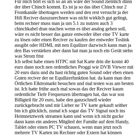
Für mich hört es sich so an als wäre der Sound ziemlich dünn
der über Chinch kommt. Es ist ja so das über Chinch nur 2
Frontkanäle übertragen werden und den rest versucht ja der
Hifi Reciver dazuzurechnen was nicht wirklich gut gelingt,
beim rechner muss man ja um 5.1 zu nutzen auch 3
chinchkabel dran machen wenn es über analog gehen soll,
wäre es nicht besser das ganze entweder über eine TV karte
zu lösen oder einen Reciver zu kaufen der entweder Toslink
ausgibt oder HDMI, mit nen Equilizer dazwisch kann man ja
den Bas verstärken aber dann hat man ja noch ein Gerät stehn
was Strom frist
Ich selbst habe einen HTPC mit Sat Karte drin die kostst 40
euro dann noch nen ordentliches Proggi wie DVB Viewer mit
20 euro dazu und du hast richtig guten Sound oder eben einen
Guten reciver der ne Equilizerfunktion hat. da kann man den
Örtlichen Elktromarkt besuchen und mal testen was am besten
ist. Ich hatte frühe auch mal sowas das der Reciver kaum
ordentliche Tiefe Frequenzen übertragen hat, das war son
Billigteil für 20 euro, habe den ganzschnell wieder
zurückgebracht und mir Lieber ne TV karte gekauft seither
bin ich glücklich, zumal ich sogar das TV Signal noch ins
Heimnetztwerk streamen kann und wenn ich nicht gucke
dann kann ein anderes Mitglied der Familie auf dem Handy,
Tablet oder einen PC TV schauen, wenn man jetzt noch
mehrere TV Karten im Rechner oder Extern hat können