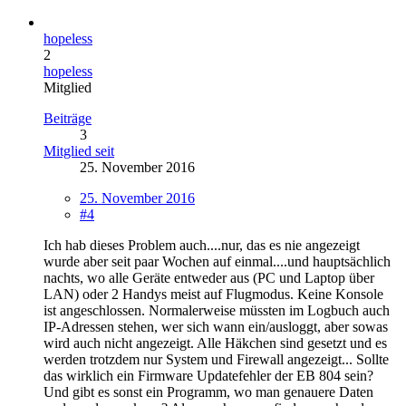
hopeless
2
hopeless
Mitglied
Beiträge
3
Mitglied seit
25. November 2016
25. November 2016
#4
Ich hab dieses Problem auch....nur, das es nie angezeigt
wurde aber seit paar Wochen auf einmal....und hauptsächlich
nachts, wo alle Geräte entweder aus (PC und Laptop über
LAN) oder 2 Handys meist auf Flugmodus. Keine Konsole
ist angeschlossen. Normalerweise müssten im Logbuch auch
IP-Adressen stehen, wer sich wann ein/ausloggt, aber sowas
wird auch nicht angezeigt. Alle Häkchen sind gesetzt und es
werden trotzdem nur System und Firewall angezeigt... Sollte
das wirklich ein Firmware Updatefehler der EB 804 sein?
Und gibt es sonst ein Programm, wo man genauere Daten