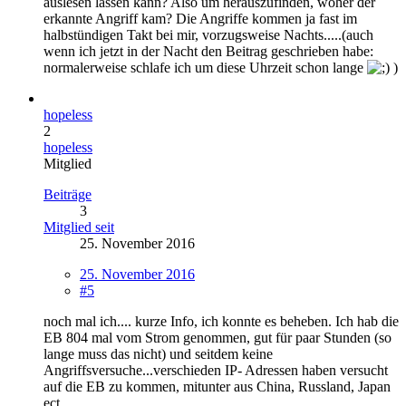
auslesen lassen kann? Also um herauszufinden, woher der
erkannte Angriff kam? Die Angriffe kommen ja fast im
halbstündigen Takt bei mir, vorzugsweise Nachts.....(auch
wenn ich jetzt in der Nacht den Beitrag geschrieben habe:
normalerweise schlafe ich um diese Uhrzeit schon lange
)
hopeless
2
hopeless
Mitglied
Beiträge
3
Mitglied seit
25. November 2016
25. November 2016
#5
noch mal ich.... kurze Info, ich konnte es beheben. Ich hab die
EB 804 mal vom Strom genommen, gut für paar Stunden (so
lange muss das nicht) und seitdem keine
Angriffsversuche...verschieden IP- Adressen haben versucht
auf die EB zu kommen, mitunter aus China, Russland, Japan
ect.