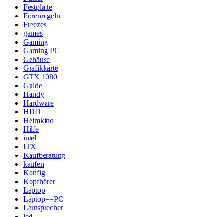
Festplatte
Forenregeln
Freezes
games
Gaming
Gaming PC
Gehäuse
Grafikkarte
GTX 1080
Guide
Handy
Hardware
HDD
Heimkino
Hilfe
intel
ITX
Kaufberatung
kaufen
Konfig
Kopfhörer
Laptop
Laptop==PC
Lautsprecher
led