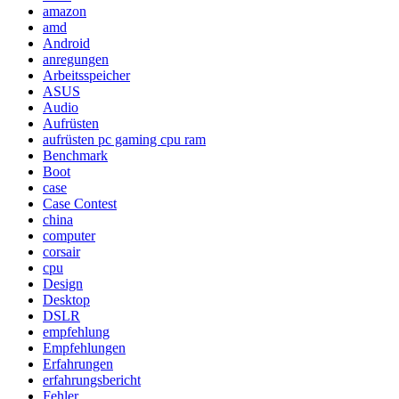
amazon
amd
Android
anregungen
Arbeitsspeicher
ASUS
Audio
Aufrüsten
aufrüsten pc gaming cpu ram
Benchmark
Boot
case
Case Contest
china
computer
corsair
cpu
Design
Desktop
DSLR
empfehlung
Empfehlungen
Erfahrungen
erfahrungsbericht
Fehler