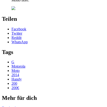
Mono höre.
Teilen
Facebook
Twitter
Reddit
WhatsApp
Tags
G
Motorola
Moto
2014
Handy
200
200€
Mehr für dich