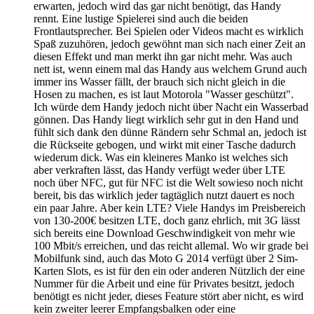
erwarten, jedoch wird das gar nicht benötigt, das Handy
rennt. Eine lustige Spielerei sind auch die beiden
Frontlautsprecher. Bei Spielen oder Videos macht es wirklich
Spaß zuzuhören, jedoch gewöhnt man sich nach einer Zeit an
diesen Effekt und man merkt ihn gar nicht mehr. Was auch
nett ist, wenn einem mal das Handy aus welchem Grund auch
immer ins Wasser fällt, der brauch sich nicht gleich in die
Hosen zu machen, es ist laut Motorola "Wasser geschützt".
Ich würde dem Handy jedoch nicht über Nacht ein Wasserbad
gönnen. Das Handy liegt wirklich sehr gut in den Hand und
fühlt sich dank den dünne Rändern sehr Schmal an, jedoch ist
die Rückseite gebogen, und wirkt mit einer Tasche dadurch
wiederum dick. Was ein kleineres Manko ist welches sich
aber verkraften lässt, das Handy verfügt weder über LTE
noch über NFC, gut für NFC ist die Welt sowieso noch nicht
bereit, bis das wirklich jeder tagtäglich nutzt dauert es noch
ein paar Jahre. Aber kein LTE? Viele Handys im Preisbereich
von 130-200€ besitzen LTE, doch ganz ehrlich, mit 3G lässt
sich bereits eine Download Geschwindigkeit von mehr wie
100 Mbit/s erreichen, und das reicht allemal. Wo wir grade bei
Mobilfunk sind, auch das Moto G 2014 verfügt über 2 Sim-
Karten Slots, es ist für den ein oder anderen Nützlich der eine
Nummer für die Arbeit und eine für Privates besitzt, jedoch
benötigt es nicht jeder, dieses Feature stört aber nicht, es wird
kein zweiter leerer Empfangsbalken oder eine