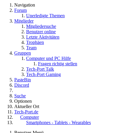
Navigation
Forum
Unerledigte Themen
Mitglieder
Mitgliedersuche
Benutzer online
Letzte Aktivitäten
Trophäen
Team
Gruppen
Computer und PC Hilfe
Fragen richtig stellen
Tech-Port Talk
Tech-Port Gaming
PasteBin
Discord
Suche
Optionen
Aktueller Ort
Tech-Port.de
Computer
Smartphones - Tablets - Wearables
Benutzer-Menü