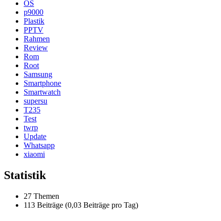
OS
p9000
Plastik
PPTV
Rahmen
Review
Rom
Root
Samsung
Smartphone
Smartwatch
supersu
T235
Test
twrp
Update
Whatsapp
xiaomi
Statistik
27 Themen
113 Beiträge (0,03 Beiträge pro Tag)