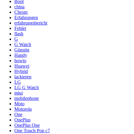
Boot
china
Chrom
Erfahrungen
erfahrungsbericht
Fehler
flash
G
G Watch
Günstig
Handy
howto
Huawei
Hybrid
lackieren
LG
LG G Watch
miui
mobilephone
Moto
Motorola
One
OnePlus
OnePlus One
One Touch Pop c7