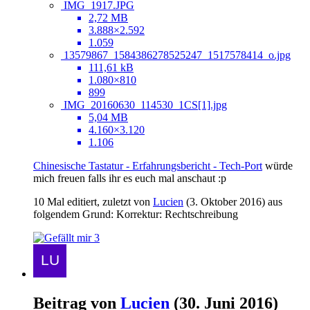
IMG_1917.JPG
2,72 MB
3.888×2.592
1.059
13579867_1584386278525247_1517578414_o.jpg
111,61 kB
1.080×810
899
IMG_20160630_114530_1CS[1].jpg
5,04 MB
4.160×3.120
1.106
Chinesische Tastatur - Erfahrungsbericht - Tech-Port
würde
mich freuen falls ihr es euch mal anschaut :p
10 Mal editiert, zuletzt von
Lucien
(
3. Oktober 2016
) aus
folgendem Grund: Korrektur: Rechtschreibung
3
Beitrag von
Lucien
(
30. Juni 2016
)