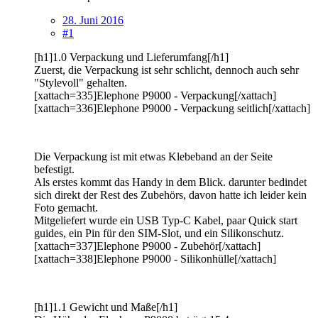
28. Juni 2016
#1
[h1]1.0 Verpackung und Lieferumfang[/h1]
Zuerst, die Verpackung ist sehr schlicht, dennoch auch sehr
"Stylevoll" gehalten.
[xattach=335]Elephone P9000 - Verpackung[/xattach]
[xattach=336]Elephone P9000 - Verpackung seitlich[/xattach]
Die Verpackung ist mit etwas Klebeband an der Seite
befestigt.
Als erstes kommt das Handy in dem Blick. darunter bedindet
sich direkt der Rest des Zubehörs, davon hatte ich leider kein
Foto gemacht.
Mitgeliefert wurde ein USB Typ-C Kabel, paar Quick start
guides, ein Pin für den SIM-Slot, und ein Silikonschutz.
[xattach=337]Elephone P9000 - Zubehör[/xattach]
[xattach=338]Elephone P9000 - Silikonhülle[/xattach]
[h1]1.1 Gewicht und Maße[/h1]