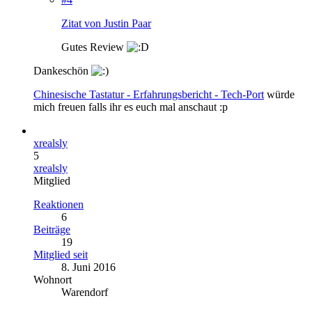
Zitat von Justin Paar
Gutes Review
Dankeschön
Chinesische Tastatur - Erfahrungsbericht - Tech-Port
würde
mich freuen falls ihr es euch mal anschaut :p
xrealsly
5
xrealsly
Mitglied
Reaktionen
6
Beiträge
19
Mitglied seit
8. Juni 2016
Wohnort
Warendorf