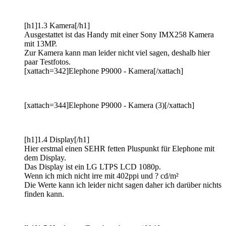
[h1]1.3 Kamera[/h1]
Ausgestattet ist das Handy mit einer Sony IMX258 Kamera
mit 13MP.
Zur Kamera kann man leider nicht viel sagen, deshalb hier
paar Testfotos.
[xattach=342]Elephone P9000 - Kamera[/xattach]
[xattach=344]Elephone P9000 - Kamera (3)[/xattach]
[h1]1.4 Display[/h1]
Hier erstmal einen SEHR fetten Pluspunkt für Elephone mit
dem Display.
Das Display ist ein LG LTPS LCD 1080p.
Wenn ich mich nicht irre mit 402ppi und ? cd/m²
Die Werte kann ich leider nicht sagen daher ich darüber nichts
finden kann.