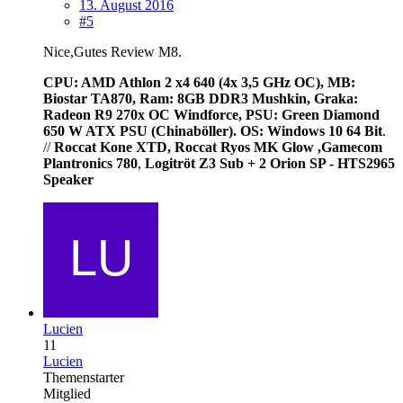
13. August 2016
#5
Nice,Gutes Review M8.
CPU:
AMD Athlon 2 x4 640 (4x 3,5 GHz OC), MB:
Biostar TA870, Ram: 8GB DDR3 Mushkin, Graka:
Radeon R9 270x OC Windforce, PSU: Green Diamond
650 W ATX PSU (Chinaböller).
OS: Windows 10 64 Bit
.
//
Roccat Kone XTD, Roccat Ryos MK Glow ,Gamecom
Plantronics 780
,
Logitröt Z3 Sub + 2 Orion SP - HTS2965
Speaker
Lucien
11
Lucien
Themenstarter
Mitglied