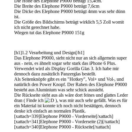
Die Höhe des Elephone P9000 beträgt 15,4cm.
Die Breite des Elephone P9000 beträgt 7,6cm
Die Dicke des Elephone P9000 beträgt 4mm was sehr dünn
ist.
Die Größe des Bildschirms beträgt wirklich 5,5 Zoll womit
ich nicht gerechnet habe.
Wiegen tut das Elephone P9000 151g
[h1]1.2 Verarbeitung und Design[/h1]
Das Elephone P9000, sieht nicht nur an sich allgemein super
aus - nein, es ähnelt sogar sehr stark das iPhone 6 Plus.
Verwendet wird als Display Gorilla Glas 3. Ich habe mir
dennoch dazu zusätzlich Panzerglas bestellt.
Als Seitenknöpfe gibt es ein "Hotkey", Vol+ und Vol-, und
natürlich den Power Knopf. Der Rahen des Elephone P9000
besteht aus Aluminium was sehr schick aussieht.
Die Rückseite sieht aus als wäre dort feines und glattes Leder
dran ( Finde ich
), was mir auch sehr gefällt. Was es für
ein Material ist konnte ich noch nicht bestätigen, dennoch
denke ich einfach an normalen Plastik.
[xattach=339]Elephone P9000 - Vorderseite[/xattach]
[xattach=341]Elephone P9000 - Vorderseite (2)[/xattach]
[xattach=340]Elephone P9000 - Rückseite[/xattach]