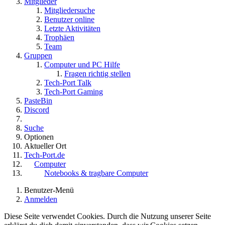
Mitglieder
Mitgliedersuche
Benutzer online
Letzte Aktivitäten
Trophäen
Team
Gruppen
Computer und PC Hilfe
Fragen richtig stellen
Tech-Port Talk
Tech-Port Gaming
PasteBin
Discord
Suche
Optionen
Aktueller Ort
Tech-Port.de
Computer
Notebooks & tragbare Computer
Benutzer-Menü
Anmelden
Diese Seite verwendet Cookies. Durch die Nutzung unserer Seite