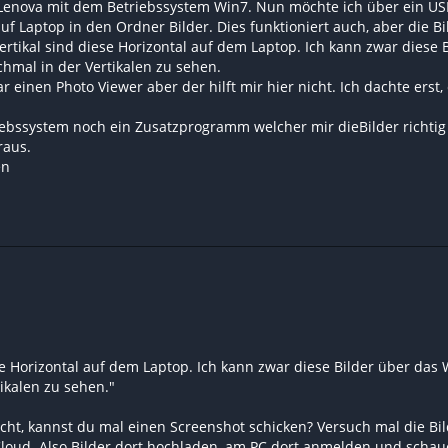
 Lenova mit dem Betriebssystem Win7. Nun möchte ich über ein U
auf Laptop in den Ordner Bilder. Dies funktioniert auch, aber die Bi
Vertikal sind diese Horizontal auf dem Laptop. Ich kann zwar die
chmal in der Vertikalen zu sehen.
 einen Photo Viewer aber der hilft mir hier nicht. Ich dachte ers
riebssystem noch ein Zusatzprogramm welcher mir dieBilder richtig
raus.
en
iese Horizontal auf dem Laptop. Ich kann zwar diese Bilder über d
ikalen zu sehen."
nicht, kannst du mal einen Screenshot schicken? Versuch mal die 
Cloud. Also Bilder dort hochladen, am PC dort anmelden und schauen