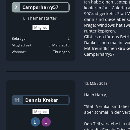
Ich habe einen Laptop
2
Camperharry57
kopieren (aus Galerie) 
90Grad gedreht. Statt 
Themenstarter
dann sind diese aber s
Frage: Windows hat zwar
Mitglied
runter kopieren.
Gibt es da für das Bet
Beiträge
2
Danke schon mal im vo
Mitglied seit
3. März 2018
Mit freundlichen Grüß
Wohnort
Thüringen
Camperharry57
13. März 2018
Hallo Harry,
11
Dennis Kreker
"Statt Vertikal sind d
Mitglied
aber schmal in der Vert
Den Teil verstehe ich 
über die Google Drive 