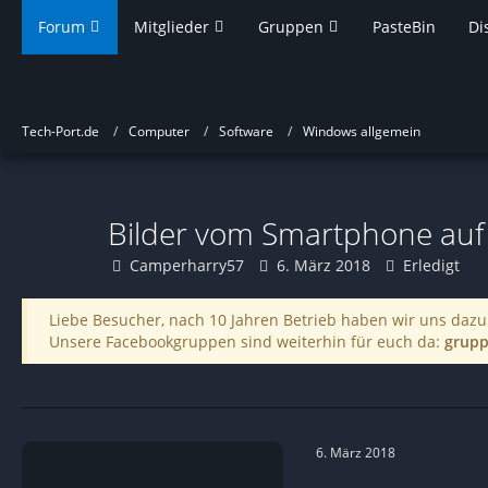
Forum
Mitglieder
Gruppen
PasteBin
Di
Tech-Port.de
Computer
Software
Windows allgemein
Bilder vom Smartphone auf
Camperharry57
6. März 2018
Erledigt
Liebe Besucher, nach 10 Jahren Betrieb haben wir uns dazu 
Unsere Facebookgruppen sind weiterhin für euch da:
grupp
6. März 2018