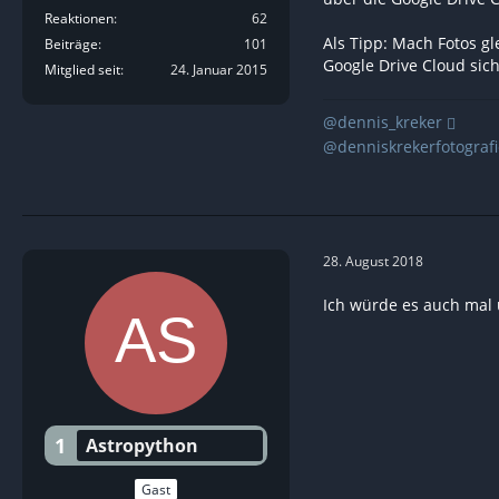
Reaktionen
62
Als Tipp: Mach Fotos gl
Beiträge
101
Google Drive Cloud sic
Mitglied seit
24. Januar 2015
@dennis_kreker
@denniskrekerfotografi
28. August 2018
Ich würde es auch mal 
1
Astropython
Gast