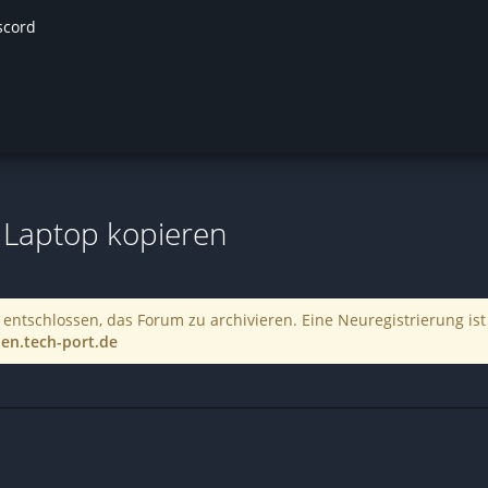
scord
 Laptop kopieren
entschlossen, das Forum zu archivieren. Eine Neuregistrierung ist
en.tech-port.de