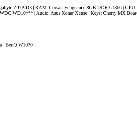
Gigabyte Z97P-D3 | RAM: Corsair Vengeance 8GB DDR3-1866 | GPU:
DC WD10*** | Audio: Asus Xonar Xense | Keys: Cherry MX Board 3.
au | BenQ W1070