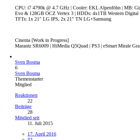
CPU: i7 4790k @ 4.7 GHz | Cooler: EKL Alpenföhn | MB: 
Evo & 128GB OCZ Vertex 3 | HDDs: 4x1TB Western Digital W
TFTs: 1x 21" LG IPS, 2x 21" TN LG+Samsung
Cinema [Work in Progress]
Marantz SR6009 | HiMedia Q5Quad | PS3 | eSmart Mirale Gr
Sven Bosma
6
Sven Bosma
Themenstarter
Mitglied
Reaktionen
22
Beiträge
28
Mitglied seit
11. Juli 2015
17. April 2016
#3