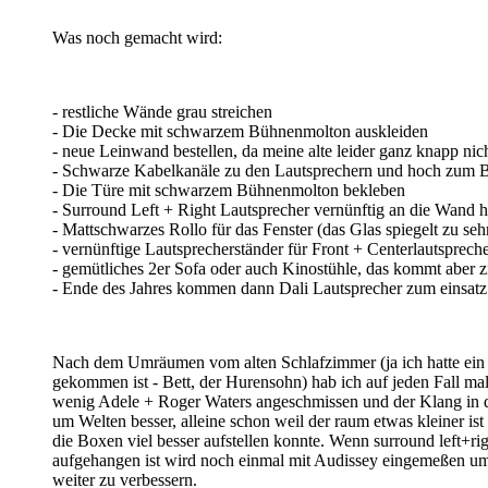
Was noch gemacht wird:
- restliche Wände grau streichen
- Die Decke mit schwarzem Bühnenmolton auskleiden
- neue Leinwand bestellen, da meine alte leider ganz knapp nic
- Schwarze Kabelkanäle zu den Lautsprechern und hoch zum Bea
- Die Türe mit schwarzem Bühnenmolton bekleben
- Surround Left + Right Lautsprecher vernünftig an die Wand 
- Mattschwarzes Rollo für das Fenster (das Glas spiegelt zu seh
- vernünftige Lautsprecherständer für Front + Centerlautsprech
- gemütliches 2er Sofa oder auch Kinostühle, das kommt aber zi
- Ende des Jahres kommen dann Dali Lautsprecher zum einsatz
Nach dem Umräumen vom alten Schlafzimmer (ja ich hatte ein 
gekommen ist - Bett, der Hurensohn) hab ich auf jeden Fall mal
wenig Adele + Roger Waters angeschmissen und der Klang in
um Welten besser, alleine schon weil der raum etwas kleiner ist
die Boxen viel besser aufstellen konnte. Wenn surround left+ri
aufgehangen ist wird noch einmal mit Audissey eingemeßen u
weiter zu verbessern.