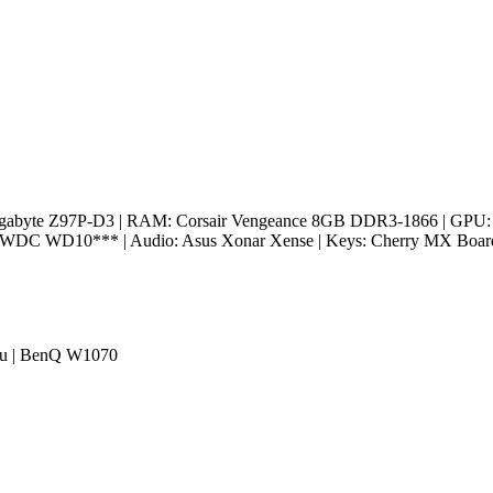
Gigabyte Z97P-D3 | RAM: Corsair Vengeance 8GB DDR3-1866 | GPU:
DC WD10*** | Audio: Asus Xonar Xense | Keys: Cherry MX Board 3.
au | BenQ W1070