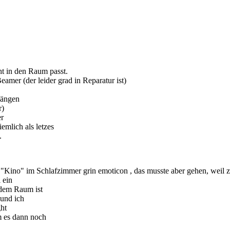
ht in den Raum passt.
mer (der leider grad in Reparatur ist)
hängen
r)
er
emlich als letzes
.
"Kino" im Schlafzimmer grin emoticon , das musste aber gehen, weil 
 ein
 dem Raum ist
 und ich
ght
m es dann noch