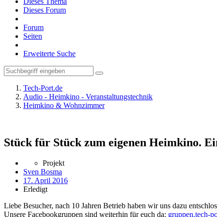
Dieses Thema
Dieses Forum
Forum
Seiten
Erweiterte Suche
Tech-Port.de
Audio - Heimkino - Veranstaltungstechnik
Heimkino & Wohnzimmer
Stück für Stück zum eigenen Heimkino. Ei
Projekt
Sven Bosma
17. April 2016
Erledigt
Liebe Besucher, nach 10 Jahren Betrieb haben wir uns dazu entschloss
Unsere Facebookgruppen sind weiterhin für euch da:
gruppen.tech-po