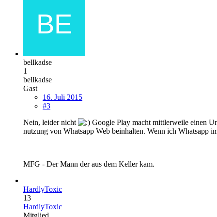
bellkadse
1
bellkadse
Gast
16. Juli 2015
#3
Nein, leider nicht
Google Play macht mittlerweile einen Un
nutzung von Whatsapp Web beinhalten. Wenn ich Whatsapp im Pla
MFG - Der Mann der aus dem Keller kam.
HardlyToxic
13
HardlyToxic
Mitglied