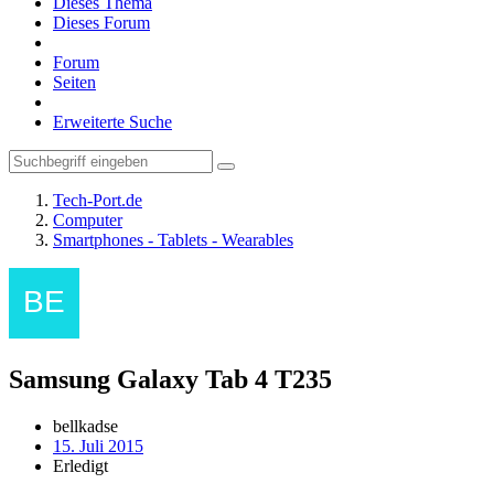
Dieses Thema
Dieses Forum
Forum
Seiten
Erweiterte Suche
Tech-Port.de
Computer
Smartphones - Tablets - Wearables
Samsung Galaxy Tab 4 T235
bellkadse
15. Juli 2015
Erledigt