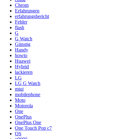
Chrom
Erfahrungen
erfahrungsbericht
Fehler
flash
G
G Watch
Günstig
Handy
howto
Huawei
Hybrid
lackieren
LG
LG G Watch
miui
mobilephone
Moto
Motorola
One
OnePlus
OnePlus One
One Touch Pop c7
OS