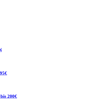
N
 95€
 bis 200€