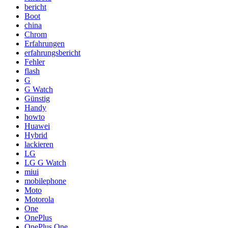
bericht
Boot
china
Chrom
Erfahrungen
erfahrungsbericht
Fehler
flash
G
G Watch
Günstig
Handy
howto
Huawei
Hybrid
lackieren
LG
LG G Watch
miui
mobilephone
Moto
Motorola
One
OnePlus
OnePlus One