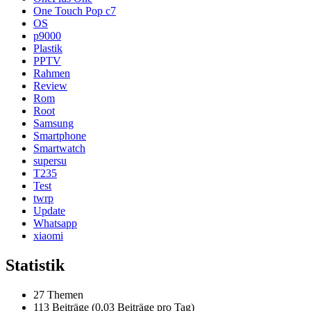
One Touch Pop c7
OS
p9000
Plastik
PPTV
Rahmen
Review
Rom
Root
Samsung
Smartphone
Smartwatch
supersu
T235
Test
twrp
Update
Whatsapp
xiaomi
Statistik
27 Themen
113 Beiträge (0,03 Beiträge pro Tag)