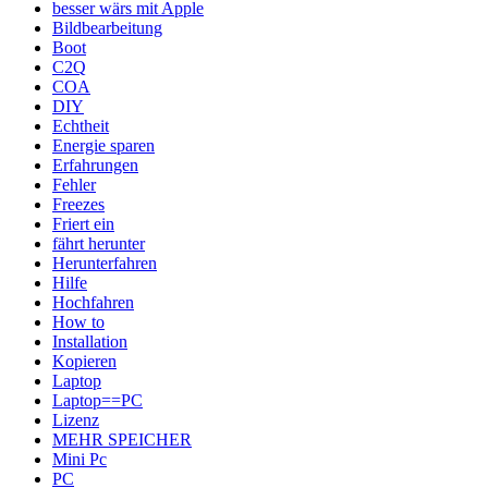
besser wärs mit Apple
Bildbearbeitung
Boot
C2Q
COA
DIY
Echtheit
Energie sparen
Erfahrungen
Fehler
Freezes
Friert ein
fährt herunter
Herunterfahren
Hilfe
Hochfahren
How to
Installation
Kopieren
Laptop
Laptop==PC
Lizenz
MEHR SPEICHER
Mini Pc
PC