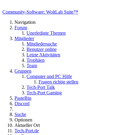
Community-Software: WoltLab Suite™
Navigation
Forum
Unerledigte Themen
Mitglieder
Mitgliedersuche
Benutzer online
Letzte Aktivitäten
Trophäen
Team
Gruppen
Computer und PC Hilfe
Fragen richtig stellen
Tech-Port Talk
Tech-Port Gaming
PasteBin
Discord
Suche
Optionen
Aktueller Ort
Tech-Port.de