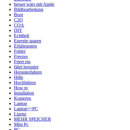
besser wärs mit Apple
Bildbearbeitung
Boot
C2Q
COA
DIY
Echtheit
Energie sparen
Erfahrungen
Fehler
Freezes
Friert ein
fährt herunter
Herunterfahren
Hilfe
Hochfahren
How to
Installation
Kopieren
Laptop
Laptop==PC
Lizenz
MEHR SPEICHER
Mini Pc
PC