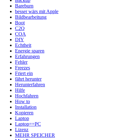
Backup
Bareburn
besser wärs mit Apple
Bildbearbeitung
Boot
C2Q
COA
DIY
Echtheit
Energie sparen
Erfahrungen
Fehler
Freezes
Friert ein
fährt herunter
Herunterfahren
Hilfe
Hochfahren
How to
Installation
Kopieren
Laptop
Laptop==PC
Lizenz
MEHR SPEICHER