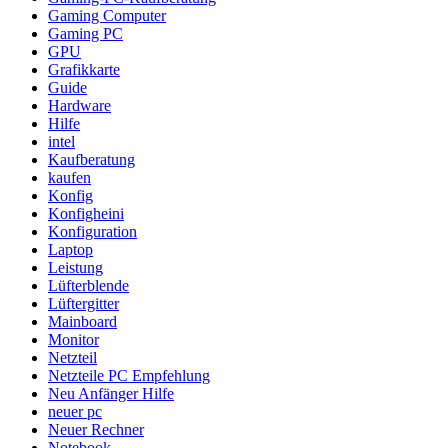
Gaming Computer
Gaming PC
GPU
Grafikkarte
Guide
Hardware
Hilfe
intel
Kaufberatung
kaufen
Konfig
Konfigheini
Konfiguration
Laptop
Leistung
Lüfterblende
Lüftergitter
Mainboard
Monitor
Netzteil
Netzteile PC Empfehlung
Neu Anfänger Hilfe
neuer pc
Neuer Rechner
Notebook