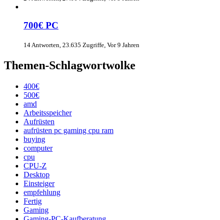
700€ PC
14 Antworten, 23.635 Zugriffe, Vor 9 Jahren
Themen-Schlagwortwolke
400€
500€
amd
Arbeitsspeicher
Aufrüsten
aufrüsten pc gaming cpu ram
buying
computer
cpu
CPU-Z
Desktop
Einsteiger
empfehlung
Fertig
Gaming
Gaming-PC-Kaufberatung