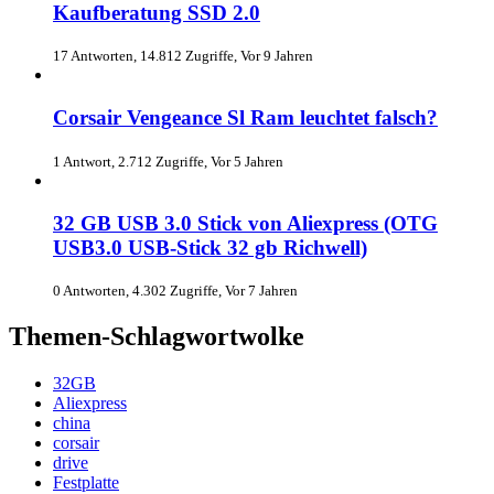
Kaufberatung SSD 2.0
17 Antworten, 14.812 Zugriffe, Vor 9 Jahren
Corsair Vengeance Sl Ram leuchtet falsch?
1 Antwort, 2.712 Zugriffe, Vor 5 Jahren
32 GB USB 3.0 Stick von Aliexpress (OTG
USB3.0 USB-Stick 32 gb Richwell)
0 Antworten, 4.302 Zugriffe, Vor 7 Jahren
Themen-Schlagwortwolke
32GB
Aliexpress
china
corsair
drive
Festplatte