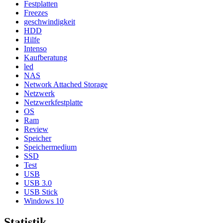
Festplatten
Freezes
geschwindigkeit
HDD
Hilfe
Intenso
Kaufberatung
led
NAS
Network Attached Storage
Netzwerk
Netzwerkfestplatte
OS
Ram
Review
Speicher
Speichermedium
SSD
Test
USB
USB 3.0
USB Stick
Windows 10
Statistik