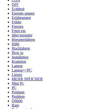
COA
DIY
Echtheit
Energie sparen
Erfahrungen
Fehler
Freezes
Friert ein
fährt herunter
Herunterfahren
Hilfe
Hochfahren
How to
Installation
Kopieren
Laptop
Laptop==PC
Lizenz
MEHR SPEICHER
Mini Pc
PC
Pentium
Problem
Q6600
Ram