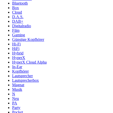
Bluetooth
Box
Cloud
D.A.S.
DAB+
Digitalradio
Film
Gaming
Günstige Kopfhörer
Hi-Fi
HiFi
Hybrid
HyperX
HyperX Cloud Alpha
In-Ear
Kopfhörer
Lautsprecher
Lautsprecherbox
Magnat
Musik
N
Neu
PA
Party
Pocket