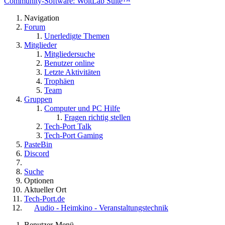
Community-Software: WoltLab Suite™
Navigation
Forum
Unerledigte Themen
Mitglieder
Mitgliedersuche
Benutzer online
Letzte Aktivitäten
Trophäen
Team
Gruppen
Computer und PC Hilfe
Fragen richtig stellen
Tech-Port Talk
Tech-Port Gaming
PasteBin
Discord
Suche
Optionen
Aktueller Ort
Tech-Port.de
Audio - Heimkino - Veranstaltungstechnik
Benutzer-Menü