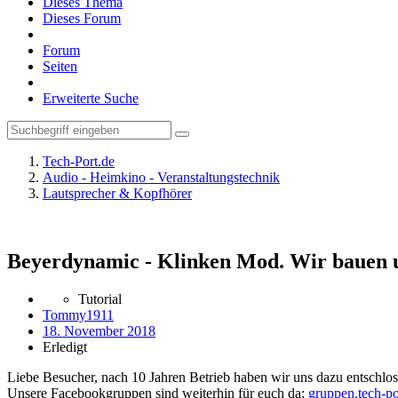
Dieses Thema
Dieses Forum
Forum
Seiten
Erweiterte Suche
Tech-Port.de
Audio - Heimkino - Veranstaltungstechnik
Lautsprecher & Kopfhörer
Beyerdynamic - Klinken Mod. Wir bauen 
Tutorial
Tommy1911
18. November 2018
Erledigt
Liebe Besucher, nach 10 Jahren Betrieb haben wir uns dazu entschloss
Unsere Facebookgruppen sind weiterhin für euch da:
gruppen.tech-po