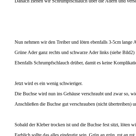
Danach ziehen wir Schrumpfschlauch über die Adern und vers
Nun nehmen wir den Treiber und löten ebenfalls 3-5cm lange A
Grüne Ader ganz rechts und schwarze Ader links (siehe Bild2)
Ebenfalls Schrumpfschlauch drüber, damit es keine Komplikati
Jetzt wird es ein wenig schwieriger.
Die Buchse wird nun ins Gehäuse verschraubt und zwar so, wie 
Anschließen die Buchse gut verschrauben (nicht übertreiben) un
Sobald der Kleber trocken ist und die Buchse fest sitzt, löten 
Farblich sollte das alles eindeutig sein. Grün an grün, rot an