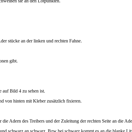
chweißen sie an den Lötpunkten.
der stücke an der linken und rechten Fahne.
onen gibt.
auf Bild 4 zu sehen ist.
d von hinten mit Kleber zusätzlich fixieren.
wir die Adern des Treibers und der Zuleitung der rechten Seite an die Ad
 rot und schwarz an schwarz. Bzw bei schwarz kommt es an die blanke Lit