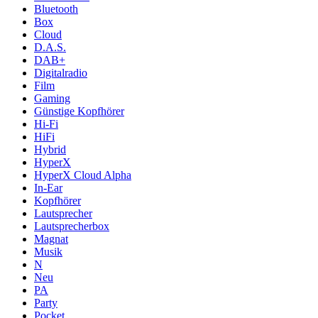
Bluetooth
Box
Cloud
D.A.S.
DAB+
Digitalradio
Film
Gaming
Günstige Kopfhörer
Hi-Fi
HiFi
Hybrid
HyperX
HyperX Cloud Alpha
In-Ear
Kopfhörer
Lautsprecher
Lautsprecherbox
Magnat
Musik
N
Neu
PA
Party
Pocket