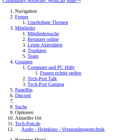
Community-Software: WoltLab Suite™
Navigation
Forum
Unerledigte Themen
Mitglieder
Mitgliedersuche
Benutzer online
Letzte Aktivitäten
Trophäen
Team
Gruppen
Computer und PC Hilfe
Fragen richtig stellen
Tech-Port Talk
Tech-Port Gaming
PasteBin
Discord
Suche
Optionen
Aktueller Ort
Tech-Port.de
Audio - Heimkino - Veranstaltungstechnik
Benutzer-Menü