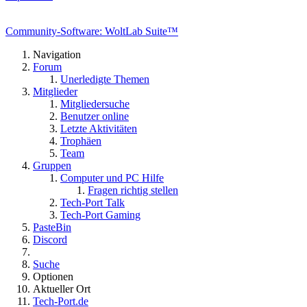
Community-Software: WoltLab Suite™
Navigation
Forum
Unerledigte Themen
Mitglieder
Mitgliedersuche
Benutzer online
Letzte Aktivitäten
Trophäen
Team
Gruppen
Computer und PC Hilfe
Fragen richtig stellen
Tech-Port Talk
Tech-Port Gaming
PasteBin
Discord
Suche
Optionen
Aktueller Ort
Tech-Port.de