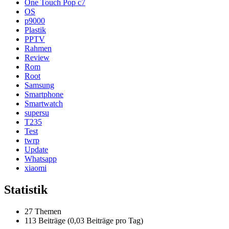
One Touch Pop c7
OS
p9000
Plastik
PPTV
Rahmen
Review
Rom
Root
Samsung
Smartphone
Smartwatch
supersu
T235
Test
twrp
Update
Whatsapp
xiaomi
Statistik
27 Themen
113 Beiträge (0,03 Beiträge pro Tag)