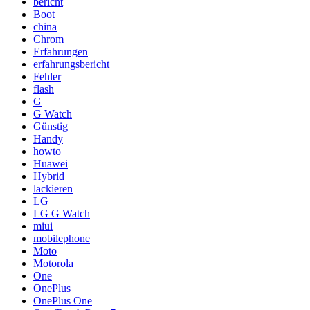
bericht
Boot
china
Chrom
Erfahrungen
erfahrungsbericht
Fehler
flash
G
G Watch
Günstig
Handy
howto
Huawei
Hybrid
lackieren
LG
LG G Watch
miui
mobilephone
Moto
Motorola
One
OnePlus
OnePlus One