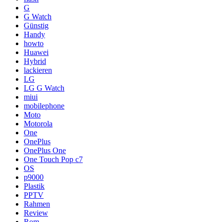
G
G Watch
Günstig
Handy
howto
Huawei
Hybrid
lackieren
LG
LG G Watch
miui
mobilephone
Moto
Motorola
One
OnePlus
OnePlus One
One Touch Pop c7
OS
p9000
Plastik
PPTV
Rahmen
Review
Rom