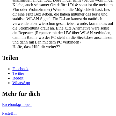
anschließen an der TAE Dose in der Mitte (bei dir wohl in der
Küche, auch seltsamer Ort dafür :1f914: sonst ist die meist im
Flur oder Wohnzimmer) Wenn du die Möglichkeit hast, lass
dir eine Fritz Box geben, die haben mitunter das beste und
stabilste WLAN Signal. Ein D-Lan kannst du natürlich
verwende, aber wie schon geschrieben wurde, kommt das auf
die Stromleitung drauf an. Eine gute Alternative wäre sonst
ein Repeater. (Repeater mit der HW über WLAN verbinden,
dann im Raum, wo der PC steht an die Steckdose anschließen
und dann mit Lan mit dem PC verbinden)
Hoffe, dass Hilft dir weiter??
Teilen
Facebook
Twitter
Reddit
WhatsApp
Mehr für dich
Facebookgruppen
PasteBin