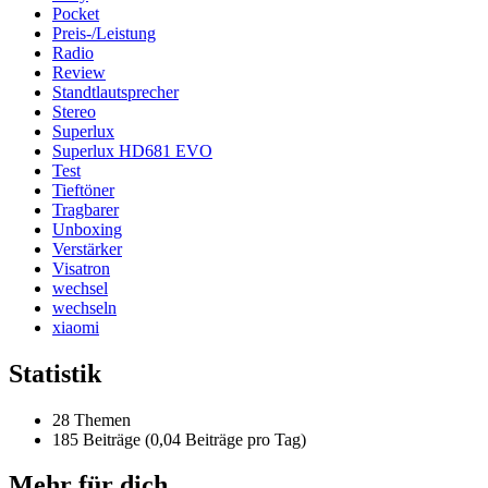
Pocket
Preis-/Leistung
Radio
Review
Standtlautsprecher
Stereo
Superlux
Superlux HD681 EVO
Test
Tieftöner
Tragbarer
Unboxing
Verstärker
Visatron
wechsel
wechseln
xiaomi
Statistik
28 Themen
185 Beiträge (0,04 Beiträge pro Tag)
Mehr für dich