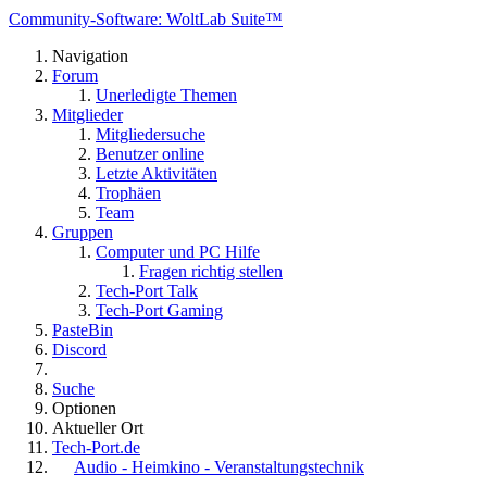
Community-Software: WoltLab Suite™
Navigation
Forum
Unerledigte Themen
Mitglieder
Mitgliedersuche
Benutzer online
Letzte Aktivitäten
Trophäen
Team
Gruppen
Computer und PC Hilfe
Fragen richtig stellen
Tech-Port Talk
Tech-Port Gaming
PasteBin
Discord
Suche
Optionen
Aktueller Ort
Tech-Port.de
Audio - Heimkino - Veranstaltungstechnik