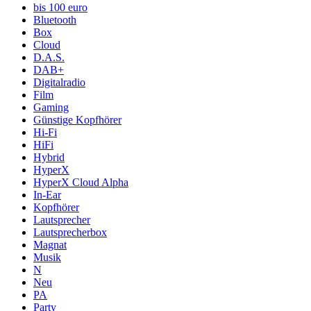
bis 100 euro
Bluetooth
Box
Cloud
D.A.S.
DAB+
Digitalradio
Film
Gaming
Günstige Kopfhörer
Hi-Fi
HiFi
Hybrid
HyperX
HyperX Cloud Alpha
In-Ear
Kopfhörer
Lautsprecher
Lautsprecherbox
Magnat
Musik
N
Neu
PA
Party