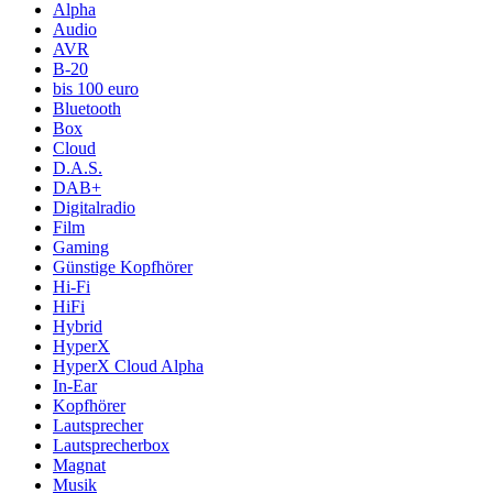
Alpha
Audio
AVR
B-20
bis 100 euro
Bluetooth
Box
Cloud
D.A.S.
DAB+
Digitalradio
Film
Gaming
Günstige Kopfhörer
Hi-Fi
HiFi
Hybrid
HyperX
HyperX Cloud Alpha
In-Ear
Kopfhörer
Lautsprecher
Lautsprecherbox
Magnat
Musik