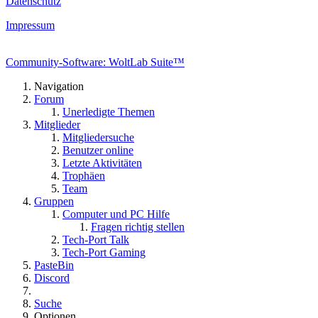
Datenschutz
Impressum
Community-Software: WoltLab Suite™
Navigation
Forum
Unerledigte Themen
Mitglieder
Mitgliedersuche
Benutzer online
Letzte Aktivitäten
Trophäen
Team
Gruppen
Computer und PC Hilfe
Fragen richtig stellen
Tech-Port Talk
Tech-Port Gaming
PasteBin
Discord
Suche
Optionen