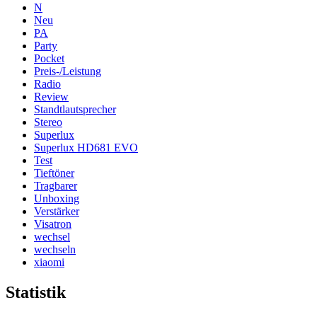
N
Neu
PA
Party
Pocket
Preis-/Leistung
Radio
Review
Standtlautsprecher
Stereo
Superlux
Superlux HD681 EVO
Test
Tieftöner
Tragbarer
Unboxing
Verstärker
Visatron
wechsel
wechseln
xiaomi
Statistik